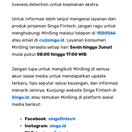
liveness detection untuk keamanan ekstra.
Untuk informasi lebih lanjut mengenai layanan dan
produk pinjaman Singa Fintech, jangan ragu untuk
menghubungi MinSing melalui telepon di
1500066
atau email di
cs@singa.id
.
Layanan konsumen
MinSing tersedia setiap hari
Senin hingga Jumat
mulai pukul
08:00 hingga 17:00 WIB
.
Jangan lupa untuk mengikuti MinSing di semua
akun sosial media untuk mendapatkan update
terbaru, tips seputar solusi keuangan, dan informasi
menarik lainnya. Kunjungi website Singa Fintech di
Singa.id
, atau temukan MinSing di platform sosial
media berikut:
Facebook
:
singafintech
Instagram
:
singa.id