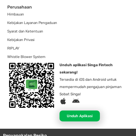
Perusahaan
Himbauan
Kebijakan Layanan Pengaduan
Syarat dan Ketentuan
Kebijakan Privasi
RIPLAY
Whistle Blower System
Unduh aplikasi Singa Fintech
sekarang!
Tersedia di iOS dan Android untuk
mempermudah pengajuan pinjaman
Sobat Singa!
A
A
p
n
p
d
Unduh Aplikasi
l
r
e
o
Penyangkalan Resiko