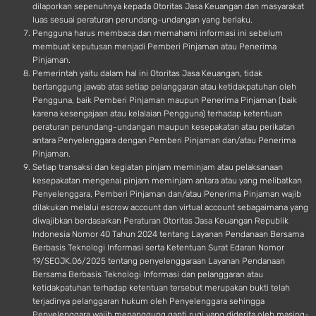
dilaporkan sepenuhnya kepada Otoritas Jasa Keuangan dan masyarakat
luas sesuai peraturan perundang-undangan yang berlaku.
Pengguna harus membaca dan memahami informasi ini sebelum
membuat keputusan menjadi Pemberi Pinjaman atau Penerima
Pinjaman.
Pemerintah yaitu dalam hal ini Otoritas Jasa Keuangan, tidak
bertanggung jawab atas setiap pelanggaran atau ketidakpatuhan oleh
Pengguna, baik Pemberi Pinjaman maupun Penerima Pinjaman (baik
karena kesengajaan atau kelalaian Pengguna) terhadap ketentuan
peraturan perundang-undangan maupun kesepakatan atau perikatan
antara Penyelenggara dengan Pemberi Pinjaman dan/atau Penerima
Pinjaman.
Setiap transaksi dan kegiatan pinjam meminjam atau pelaksanaan
kesepakatan mengenai pinjam meminjam antara atau yang melibatkan
Penyelenggara, Pemberi Pinjaman dan/atau Penerima Pinjaman wajib
dilakukan melalui escrow account dan virtual account sebagaimana yang
diwajibkan berdasarkan Peraturan Otoritas Jasa Keuangan Republik
Indonesia Nomor 40 Tahun 2024 tentang Layanan Pendanaan Bersama
Berbasis Teknologi Informasi serta Ketentuan Surat Edaran Nomor
19/SEOJK.06/2025 tentang penyelenggaraan Layanan Pendanaan
Bersama Berbasis Teknologi Informasi dan pelanggaran atau
ketidakpatuhan terhadap ketentuan tersebut merupakan bukti telah
terjadinya pelanggaran hukum oleh Penyelenggara sehingga
Penyelenggara wajib menanggung ganti rugi yang diderita oleh masing-