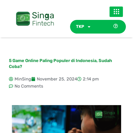
Skip
to
content
TKP
5 Game Online Paling Populer di Indonesia, Sudah
Coba?
MinSing
November 25, 2024
2:14 pm
No Comments