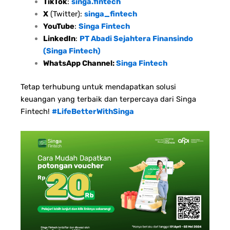
TikTok
:
singa.fintech
X
(Twitter):
singa_fintech
YouTube
:
Singa Fintech
LinkedIn
:
PT Abadi Sejahtera Finansindo
(Singa Fintech)
WhatsApp Channel:
Singa Fintech
Tetap terhubung untuk mendapatkan solusi
keuangan yang terbaik dan terpercaya dari Singa
Fintech!
#LifeBetterWithSinga