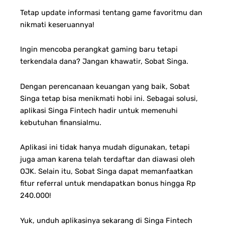
Tetap update informasi tentang game favoritmu dan
nikmati keseruannya!
Ingin mencoba perangkat gaming baru tetapi
terkendala dana? Jangan khawatir, Sobat Singa.
Dengan perencanaan keuangan yang baik, Sobat
Singa tetap bisa menikmati hobi ini. Sebagai solusi,
aplikasi Singa Fintech hadir untuk memenuhi
kebutuhan finansialmu.
Aplikasi ini tidak hanya mudah digunakan, tetapi
juga aman karena telah terdaftar dan diawasi oleh
OJK. Selain itu, Sobat Singa dapat memanfaatkan
fitur referral untuk mendapatkan bonus hingga Rp
240.000!
Yuk, unduh aplikasinya sekarang di Singa Fintech