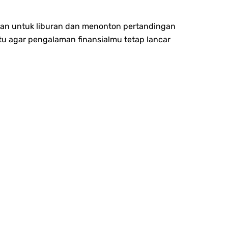
an untuk liburan dan menonton pertandingan
u agar pengalaman finansialmu tetap lancar