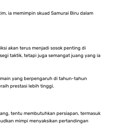
 tim, ia memimpin skuad Samurai Biru dalam
si akan terus menjadi sosok penting di
gi taktik, tetapi juga semangat juang yang ia
pemain yang berpengaruh di tahun-tahun
h prestasi lebih tinggi.
tang, tentu membutuhkan persiapan, termasuk
wujudkan mimpi menyaksikan pertandingan