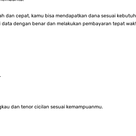
h dan cepat, kamu bisa mendapatkan dana sesuai kebutuh
i data dengan benar dan melakukan pembayaran tepat wakt
.
kau dan tenor cicilan sesuai kemampuanmu.