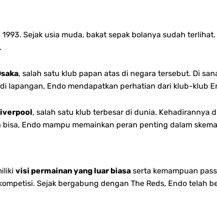
1993. Sejak usia muda, bakat sepak bolanya sudah terlihat. 
.
saka
, salah satu klub papan atas di negara tersebut. Di sa
di lapangan, Endo mendapatkan perhatian dari klub-klub E
iverpool
, salah satu klub terbesar di dunia. Kehadirannya 
erba bisa, Endo mampu memainkan peran penting dalam skema
liki
visi permainan yang luar biasa
serta kemampuan passi
i kompetisi. Sejak bergabung dengan The Reds, Endo tela