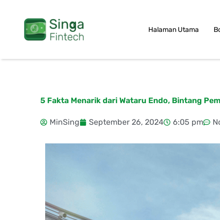
Skip
to
Halaman Utama
B
content
5 Fakta Menarik dari Wataru Endo, Bintang Pem
MinSing
September 26, 2024
6:05 pm
N