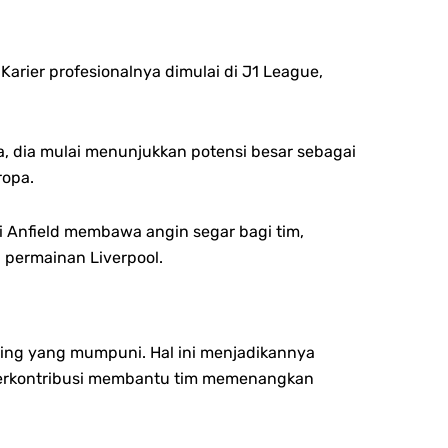
Karier profesionalnya dimulai di J1 League,
na, dia mulai menunjukkan potensi besar sebagai
ropa.
di Anfield membawa angin segar bagi tim,
 permainan Liverpool.
ng yang mumpuni. Hal ini menjadikannya
h berkontribusi membantu tim memenangkan