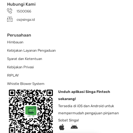
Hubungi Kami
1500066
cs@singa.id
Perusahaan
Himbauan
Kebijakan Layanan Pengaduan
Syarat dan Ketentuan
Kebijakan Privasi
RIPLAY
Whistle Blower System
Unduh aplikasi Singa Fintech
sekarang!
Tersedia di iOS dan Android untuk
mempermudah pengajuan pinjaman
Sobat Singa!
A
A