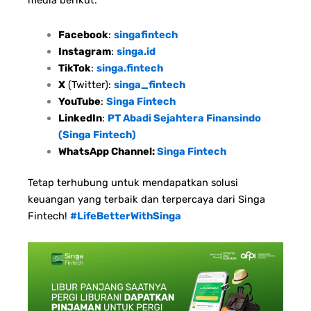
media berikut:
Facebook
:
singafintech
Instagram
:
singa.id
TikTok
:
singa.fintech
X
(Twitter):
singa_fintech
YouTube
:
Singa Fintech
LinkedIn
:
PT Abadi Sejahtera Finansindo
(Singa Fintech)
WhatsApp Channel:
Singa Fintech
Tetap terhubung untuk mendapatkan solusi
keuangan yang terbaik dan terpercaya dari Singa
Fintech!
#LifeBetterWithSinga