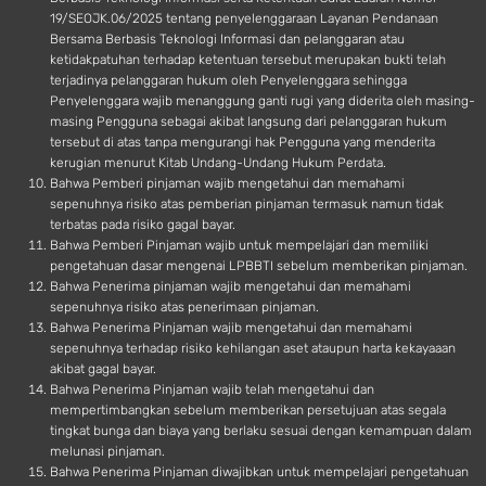
19/SEOJK.06/2025 tentang penyelenggaraan Layanan Pendanaan
Bersama Berbasis Teknologi Informasi dan pelanggaran atau
ketidakpatuhan terhadap ketentuan tersebut merupakan bukti telah
terjadinya pelanggaran hukum oleh Penyelenggara sehingga
Penyelenggara wajib menanggung ganti rugi yang diderita oleh masing-
masing Pengguna sebagai akibat langsung dari pelanggaran hukum
tersebut di atas tanpa mengurangi hak Pengguna yang menderita
kerugian menurut Kitab Undang-Undang Hukum Perdata.
Bahwa Pemberi pinjaman wajib mengetahui dan memahami
sepenuhnya risiko atas pemberian pinjaman termasuk namun tidak
terbatas pada risiko gagal bayar.
Bahwa Pemberi Pinjaman wajib untuk mempelajari dan memiliki
pengetahuan dasar mengenai LPBBTI sebelum memberikan pinjaman.
Bahwa Penerima pinjaman wajib mengetahui dan memahami
sepenuhnya risiko atas penerimaan pinjaman.
Bahwa Penerima Pinjaman wajib mengetahui dan memahami
sepenuhnya terhadap risiko kehilangan aset ataupun harta kekayaaan
akibat gagal bayar.
Bahwa Penerima Pinjaman wajib telah mengetahui dan
mempertimbangkan sebelum memberikan persetujuan atas segala
tingkat bunga dan biaya yang berlaku sesuai dengan kemampuan dalam
melunasi pinjaman.
Bahwa Penerima Pinjaman diwajibkan untuk mempelajari pengetahuan