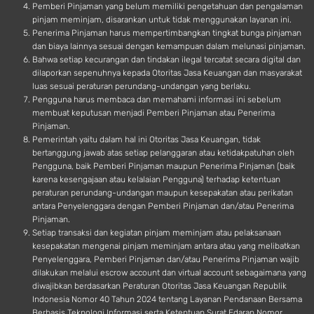
Pemberi Pinjaman yang belum memiliki pengetahuan dan pengalaman
pinjam meminjam, disarankan untuk tidak menggunakan layanan ini.
Penerima Pinjaman harus mempertimbangkan tingkat bunga pinjaman
dan biaya lainnya sesuai dengan kemampuan dalam melunasi pinjaman.
Bahwa setiap kecurangan dan tindakan ilegal tercatat secara digital dan
dilaporkan sepenuhnya kepada Otoritas Jasa Keuangan dan masyarakat
luas sesuai peraturan perundang-undangan yang berlaku.
Pengguna harus membaca dan memahami informasi ini sebelum
membuat keputusan menjadi Pemberi Pinjaman atau Penerima
Pinjaman.
Pemerintah yaitu dalam hal ini Otoritas Jasa Keuangan, tidak
bertanggung jawab atas setiap pelanggaran atau ketidakpatuhan oleh
Pengguna, baik Pemberi Pinjaman maupun Penerima Pinjaman (baik
karena kesengajaan atau kelalaian Pengguna) terhadap ketentuan
peraturan perundang-undangan maupun kesepakatan atau perikatan
antara Penyelenggara dengan Pemberi Pinjaman dan/atau Penerima
Pinjaman.
Setiap transaksi dan kegiatan pinjam meminjam atau pelaksanaan
kesepakatan mengenai pinjam meminjam antara atau yang melibatkan
Penyelenggara, Pemberi Pinjaman dan/atau Penerima Pinjaman wajib
dilakukan melalui escrow account dan virtual account sebagaimana yang
diwajibkan berdasarkan Peraturan Otoritas Jasa Keuangan Republik
Indonesia Nomor 40 Tahun 2024 tentang Layanan Pendanaan Bersama
Berbasis Teknologi Informasi serta Ketentuan Surat Edaran Nomor