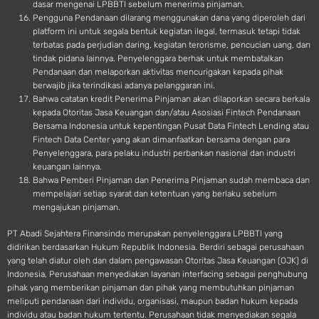
dasar mengenai LPBBTI sebelum menerima pinjaman.
Pengguna Pendanaan dilarang menggunakan dana yang diperoleh dari
platform ini untuk segala bentuk kegiatan ilegal, termasuk tetapi tidak
terbatas pada perjudian daring, kegiatan terorisme, pencucian uang, dan
tindak pidana lainnya. Penyelenggara berhak untuk membatalkan
Pendanaan dan melaporkan aktivitas mencurigakan kepada pihak
berwajib jika terindikasi adanya pelanggaran ini.
Bahwa catatan kredit Penerima Pinjaman akan dilaporkan secara berkala
kepada Otoritas Jasa Keuangan dan/atau Asosiasi Fintech Pendanaan
Bersama Indonesia untuk kepentingan Pusat Data Fintech Lending atau
Fintech Data Center yang akan dimanfaatkan bersama dengan para
Penyelenggara, para pelaku industri perbankan nasional dan industri
keuangan lainnya.
Bahwa Pemberi Pinjaman dan Penerima Pinjaman sudah membaca dan
mempelajari setiap syarat dan ketentuan yang berlaku sebelum
mengajukan pinjaman.
PT Abadi Sejahtera Finansindo merupakan penyelenggara LPBBTI yang
didirikan berdasarkan Hukum Republik Indonesia. Berdiri sebagai perusahaan
yang telah diatur oleh dan dalam pengawasan Otoritas Jasa Keuangan (OJK) di
Indonesia, Perusahaan menyediakan layanan interfacing sebagai penghubung
pihak yang memberikan pinjaman dan pihak yang membutuhkan pinjaman
meliputi pendanaan dari individu, organisasi, maupun badan hukum kepada
individu atau badan hukum tertentu. Perusahaan tidak menyediakan segala