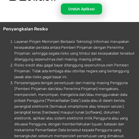
p
n
p
d
Unduh Aplikasi
l
r
e
o
Penyangkalan Resiko
i
d
Layanan Pinjam Meminjam Berbasis Teknologi Informasi merupakan
kesepakatan perdata antara Pemberi Pinjaman dengan Penerima
Pinjaman, sehingga segala risiko yang timbul dari kesepakatan tersebut
ditanggung sepenuhnya oleh masing-masing pihak.
Risiko kredit atau gagal bayar ditanggung sepenuhnya oleh Pemberi
Pinjaman. Tidak ada lembaga atau otoritas negara yang bertanggung
jawab atas risiko gagal bayar ini.
Penyelenggara dengan persetujuan dari masing-masing Pengguna
(Pemberi Pinjaman dan/atau Penerima Pinjaman) mengakses,
memperoleh, menyimpan, mengelola dan/atau menggunakan data
pribadi Pengguna (“Pemanfaatan Data”) pada atau di dalam benda,
perangkat elektronik (termasuk smartphone atau telepon seluler),
perangkat keras (hardware) maupun lunak (software), dokumen
elektronik, aplikasi atau sistem elektronik milik Pengguna atau yang
dikuasai Pengguna, dengan memberitahukan tujuan, batasan dan
mekanisme Pemanfaatan Data tersebut kepada Pengguna yang
bersangkutan sebelum memperoleh persetujuan yang dimaksud.