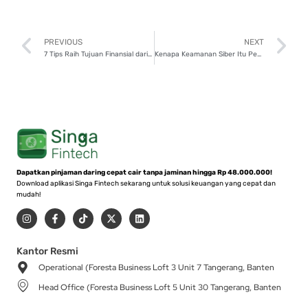
Prev
N
PREVIOUS
NEXT
7 Tips Raih Tujuan Finansial dari Utang Produktif
Kenapa Keamanan Siber Itu Penting? Ancaman Apa Saja yang Harus Diwaspadai?
Dapatkan pinjaman daring cepat cair tanpa jaminan hingga Rp 48.000.000!
Download aplikasi Singa Fintech sekarang untuk solusi keuangan yang cepat dan
mudah!
I
F
T
X
L
n
a
i
-
i
s
c
k
t
n
t
e
t
w
k
a
b
o
i
e
Kantor Resmi
g
o
k
t
d
Operational (Foresta Business Loft 3 Unit 7 Tangerang, Banten
r
o
t
i
a
k
e
n
Head Office (Foresta Business Loft 5 Unit 30 Tangerang, Banten
m
-
r
f