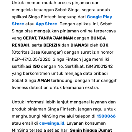
Untuk mempermudah proses pinjaman dan
mengelola keuangan Sobat Singa, segera unduh
aplikasi Singa Fintech langsung dari
Google Play
Store
atau
App Store
. Dengan aplikasi ini, Sobat
Singa bisa mengajukan pinjaman online terpercaya
yang
CEPAT, TANPA JAMINAN
dengan
BUNGA
RENDAH,
serta
BERIZIN
dan
DIAWASI
oleh
OJK
(Otoritas Jasa Keuangan) dengan surat izin nomor
KEP-47/D.05/2020. Singa Fintech juga memiliki
sertifikasi
ISO
dengan No. Sertifikat: ISMS1001242
yang berkomitmen untuk menjaga data pribadi
Sobat Singa
AMAN
terlindungi dengan fitur canggih
liveness detection untuk keamanan ekstra.
Untuk informasi lebih lanjut mengenai layanan dan
produk pinjaman Singa Fintech, jangan ragu untuk
menghubungi MinSing melalui telepon di
1500066
atau email di
cs@singa.id
.
Layanan konsumen
MinSing tersedia setiap hari
Senin hingga Jumat