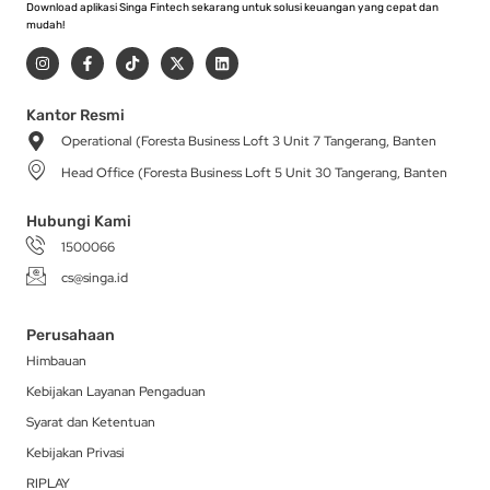
Download aplikasi Singa Fintech sekarang untuk solusi keuangan yang cepat dan
mudah!
I
F
T
X
L
n
a
i
-
i
s
c
k
t
n
t
e
t
w
k
a
b
o
i
e
Kantor Resmi
g
o
k
t
d
Operational (Foresta Business Loft 3 Unit 7 Tangerang, Banten
r
o
t
i
a
k
e
n
Head Office (Foresta Business Loft 5 Unit 30 Tangerang, Banten
m
-
r
f
Hubungi Kami
1500066
cs@singa.id
Perusahaan
Himbauan
Kebijakan Layanan Pengaduan
Syarat dan Ketentuan
Kebijakan Privasi
RIPLAY