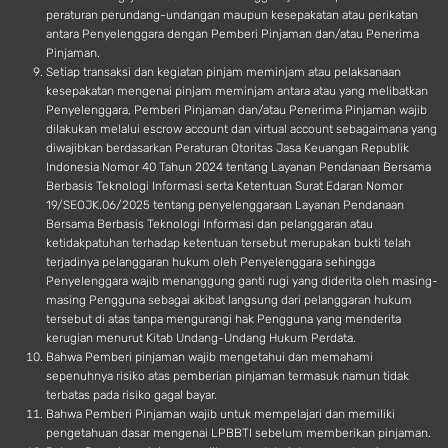
peraturan perundang-undangan maupun kesepakatan atau perikatan
antara Penyelenggara dengan Pemberi Pinjaman dan/atau Penerima
Pinjaman.
Setiap transaksi dan kegiatan pinjam meminjam atau pelaksanaan
kesepakatan mengenai pinjam meminjam antara atau yang melibatkan
Penyelenggara, Pemberi Pinjaman dan/atau Penerima Pinjaman wajib
dilakukan melalui escrow account dan virtual account sebagaimana yang
diwajibkan berdasarkan Peraturan Otoritas Jasa Keuangan Republik
Indonesia Nomor 40 Tahun 2024 tentang Layanan Pendanaan Bersama
Berbasis Teknologi Informasi serta Ketentuan Surat Edaran Nomor
19/SEOJK.06/2025 tentang penyelenggaraan Layanan Pendanaan
Bersama Berbasis Teknologi Informasi dan pelanggaran atau
ketidakpatuhan terhadap ketentuan tersebut merupakan bukti telah
terjadinya pelanggaran hukum oleh Penyelenggara sehingga
Penyelenggara wajib menanggung ganti rugi yang diderita oleh masing-
masing Pengguna sebagai akibat langsung dari pelanggaran hukum
tersebut di atas tanpa mengurangi hak Pengguna yang menderita
kerugian menurut Kitab Undang-Undang Hukum Perdata.
Bahwa Pemberi pinjaman wajib mengetahui dan memahami
sepenuhnya risiko atas pemberian pinjaman termasuk namun tidak
terbatas pada risiko gagal bayar.
Bahwa Pemberi Pinjaman wajib untuk mempelajari dan memiliki
pengetahuan dasar mengenai LPBBTI sebelum memberikan pinjaman.