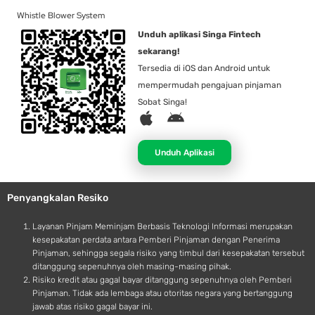
Whistle Blower System
Unduh aplikasi Singa Fintech
sekarang!
Tersedia di iOS dan Android untuk
mempermudah pengajuan pinjaman
Sobat Singa!
A
A
p
n
p
d
Unduh Aplikasi
l
r
e
o
Penyangkalan Resiko
i
d
Layanan Pinjam Meminjam Berbasis Teknologi Informasi merupakan
kesepakatan perdata antara Pemberi Pinjaman dengan Penerima
Pinjaman, sehingga segala risiko yang timbul dari kesepakatan tersebut
ditanggung sepenuhnya oleh masing-masing pihak.
Risiko kredit atau gagal bayar ditanggung sepenuhnya oleh Pemberi
Pinjaman. Tidak ada lembaga atau otoritas negara yang bertanggung
jawab atas risiko gagal bayar ini.