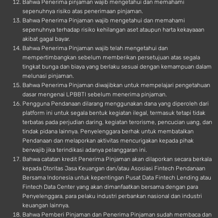
Bahwa Penerima pinjaman wajib mengetahui dan memahami
sepenuhnya risiko atas penerimaan pinjaman.
Bahwa Penerima Pinjaman wajib mengetahui dan memahami
sepenuhnya terhadap risiko kehilangan aset ataupun harta kekayaaan
akibat gagal bayar.
Bahwa Penerima Pinjaman wajib telah mengetahui dan
mempertimbangkan sebelum memberikan persetujuan atas segala
tingkat bunga dan biaya yang berlaku sesuai dengan kemampuan dalam
melunasi pinjaman.
Bahwa Penerima Pinjaman diwajibkan untuk mempelajari pengetahuan
dasar mengenai LPBBTI sebelum menerima pinjaman.
Pengguna Pendanaan dilarang menggunakan dana yang diperoleh dari
platform ini untuk segala bentuk kegiatan ilegal, termasuk tetapi tidak
terbatas pada perjudian daring, kegiatan terorisme, pencucian uang, dan
tindak pidana lainnya. Penyelenggara berhak untuk membatalkan
Pendanaan dan melaporkan aktivitas mencurigakan kepada pihak
berwajib jika terindikasi adanya pelanggaran ini.
Bahwa catatan kredit Penerima Pinjaman akan dilaporkan secara berkala
kepada Otoritas Jasa Keuangan dan/atau Asosiasi Fintech Pendanaan
Bersama Indonesia untuk kepentingan Pusat Data Fintech Lending atau
Fintech Data Center yang akan dimanfaatkan bersama dengan para
Penyelenggara, para pelaku industri perbankan nasional dan industri
keuangan lainnya.
Bahwa Pemberi Pinjaman dan Penerima Pinjaman sudah membaca dan