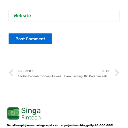
Website
Prev
N
PREVIOUS
NEXT
UMKM, Fondasi Ekonomi Indonesia yang Menguatkan Bisnis Lokal!
Cara Lindungi Diri Dari Dan Ketika Terkena Penipuan Hapus Data
Dapatkan pinjaman daring cepat cair tanpa jaminan hingga Rp 48.000.000!