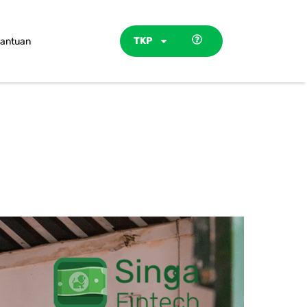
TKP
antuan