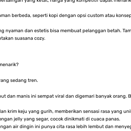
ersaingan yang ketat, harga yang kompetitif dapat menari
man berbeda, seperti kopi dengan opsi custom atau konsep
ng nyaman dan estetis bisa membuat pelanggan betah. Ta
ptakan suasana cozy.
menarik?
yang sedang tren.
t dan manis ini sempat viral dan digemari banyak orang. Bi
an krim keju yang gurih, memberikan sensasi rasa yang uni
gan jelly yang segar, cocok dinikmati di cuaca panas.
gan air dingin ini punya cita rasa lebih lembut dan menye