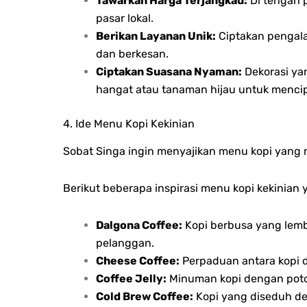
Tawarkan Harga Terjangkau:
Di tengah p
pasar lokal.
Berikan Layanan Unik:
Ciptakan pengala
dan berkesan.
Ciptakan Suasana Nyaman:
Dekorasi ya
hangat atau tanaman hijau untuk menci
4. Ide Menu Kopi Kekinian
Sobat Singa ingin menyajikan menu kopi yang 
Berikut beberapa inspirasi menu kopi kekinian 
Dalgona Coffee:
Kopi berbusa yang lembu
pelanggan.
Cheese Coffee:
Perpaduan antara kopi d
Coffee Jelly:
Minuman kopi dengan poton
Cold Brew Coffee:
Kopi yang diseduh den