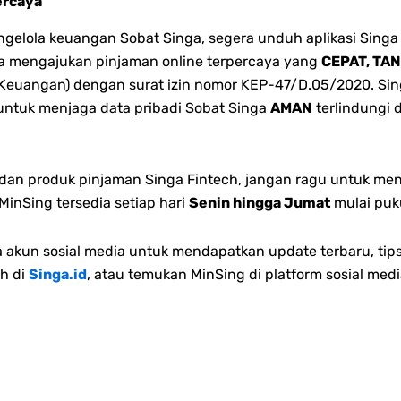
ercaya
lola keuangan Sobat Singa, segera unduh aplikasi Singa 
bisa mengajukan pinjaman online terpercaya yang
CEPAT, TA
 Keuangan) dengan surat izin nomor KEP-47/D.05/2020. Singa
 untuk menjaga data pribadi Sobat Singa
AMAN
terlindungi 
n dan produk pinjaman Singa Fintech, jangan ragu untuk me
inSing tersedia setiap hari
Senin hingga Jumat
mulai puk
akun sosial media untuk mendapatkan update terbaru, tips
h di
Singa.id
, atau temukan MinSing di platform sosial medi