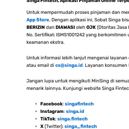
Singa Fintech, Aplikasi Pinjaman Online Terp
Untuk mempermudah proses pinjaman dan menge
App Store
. Dengan aplikasi ini, Sobat Singa 
BERIZIN
dan
DIAWASI
oleh
OJK
(Otoritas Jasa
No. Sertifikat: ISMS1001242 yang berkomitmen
keamanan ekstra.
Untuk informasi lebih lanjut mengenai layana
atau email di
cs@singa.id
.
Layanan konsumen M
Jangan lupa untuk mengikuti MinSing di semua 
menarik lainnya. Kunjungi website Singa Fintec
Facebook
:
singafintech
Instagram
:
singa.id
TikTok
:
singa.fintech
X
(Twitter):
singa_fintech