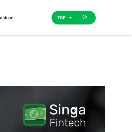
TKP
antuan