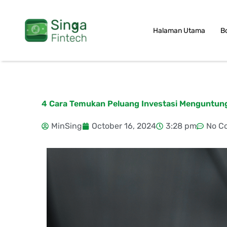
Skip
to
Halaman Utama
B
content
4 Cara Temukan Peluang Investasi Menguntung
MinSing
October 16, 2024
3:28 pm
No C