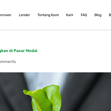
orrower
Lender
Tentang Kami
Karir
FAQ
Blog
B
kan di Pasar Modal
omments