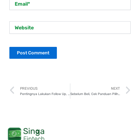
Email*
Website
Prev
N
PREVIOUS
NEXT
Pentingnya Lakukan Follow Up, Ikuti 4 Tips Efektifnya!
Sebelum Beli, Cek Panduan Pilih Smartphone Sesuai Kebutuhan dan Budget!