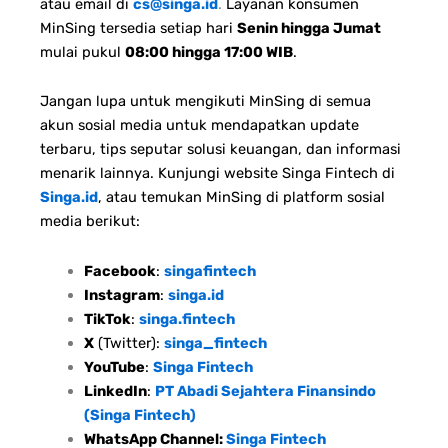
atau email di
cs@singa.id
.
Layanan konsumen
MinSing tersedia setiap hari
Senin hingga Jumat
mulai pukul
08:00 hingga 17:00 WIB
.
Jangan lupa untuk mengikuti MinSing di semua
akun sosial media untuk mendapatkan update
terbaru, tips seputar solusi keuangan, dan informasi
menarik lainnya. Kunjungi website Singa Fintech di
Singa.id
, atau temukan MinSing di platform sosial
media berikut:
Facebook
:
singafintech
Instagram
:
singa.id
TikTok
:
singa.fintech
X
(Twitter):
singa_fintech
YouTube
:
Singa Fintech
LinkedIn
:
PT Abadi Sejahtera Finansindo
(Singa Fintech)
WhatsApp Channel:
Singa Fintech