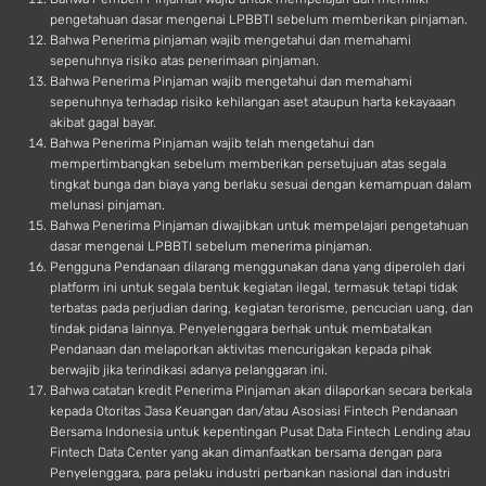
pengetahuan dasar mengenai LPBBTI sebelum memberikan pinjaman.
Bahwa Penerima pinjaman wajib mengetahui dan memahami
sepenuhnya risiko atas penerimaan pinjaman.
Bahwa Penerima Pinjaman wajib mengetahui dan memahami
sepenuhnya terhadap risiko kehilangan aset ataupun harta kekayaaan
akibat gagal bayar.
Bahwa Penerima Pinjaman wajib telah mengetahui dan
mempertimbangkan sebelum memberikan persetujuan atas segala
tingkat bunga dan biaya yang berlaku sesuai dengan kemampuan dalam
melunasi pinjaman.
Bahwa Penerima Pinjaman diwajibkan untuk mempelajari pengetahuan
dasar mengenai LPBBTI sebelum menerima pinjaman.
Pengguna Pendanaan dilarang menggunakan dana yang diperoleh dari
platform ini untuk segala bentuk kegiatan ilegal, termasuk tetapi tidak
terbatas pada perjudian daring, kegiatan terorisme, pencucian uang, dan
tindak pidana lainnya. Penyelenggara berhak untuk membatalkan
Pendanaan dan melaporkan aktivitas mencurigakan kepada pihak
berwajib jika terindikasi adanya pelanggaran ini.
Bahwa catatan kredit Penerima Pinjaman akan dilaporkan secara berkala
kepada Otoritas Jasa Keuangan dan/atau Asosiasi Fintech Pendanaan
Bersama Indonesia untuk kepentingan Pusat Data Fintech Lending atau
Fintech Data Center yang akan dimanfaatkan bersama dengan para
Penyelenggara, para pelaku industri perbankan nasional dan industri