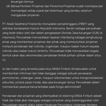
keuangan lainnya.
Bahwa Pemberi Pinjaman dan Penerima Pinjaman sudah membaca dan
mempelajari setiap syarat dan ketentuan yang berlaku sebelum
mengajukan pinjaman.
PT Abadi Sejahtera Finansindo merupakan penyelenggara LPBBTI yang
didirikan berdasarkan Hukum Republik Indonesia. Berdiri sebagai perusahaan
yang telah diatur oleh dan dalam pengawasan Otoritas Jasa Keuangan (OJK) di
Indonesia, Perusahaan menyediakan layanan interfacing sebagai penghubung
pihak yang memberikan pinjaman dan pihak yang membutuhkan pinjaman
meliputi pendanaan dari individu, organisasi, maupun badan hukum kepada
individu atau badan hukum tertentu. Perusahaan tidak menyediakan segala
bentuk saran atau rekomendasi pendanaan terkait pilihan-pilihan dalam situs
ini.
Isi dan materi yang tersedia pada situs SINGA Fintech dimaksudkan untuk
memberikan informasi dan tidak dianggap sebagai sebuah penawaran,
permohonan, undangan, saran, maupun rekomendasi untuk menginvestasikan
sekuritas, produk pasar modal, atau jasa keuangan lainya. Perusahaan dalam
memberikan jasanya hanya terbatas pada fungsi administratif.
Pendanaan dan pinjaman yang ditempatkan di rekening SINGA Fintech adalah
tidak dan tidak akan dianggap sebagai simpanan yang diselenggarakan oleh
Perusahaan seperti diatur dalam Peraturan Perundang-Undangan tentang