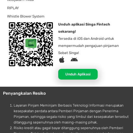
RIPLAY
Whistle Blower System
Unduh aplikasi Singa Fintech
sekarang!
Tersedia di iOS dan Android untuk
mempermudah pengajuan pinjaman
Sobat Singa!
A
A
p
n
p
d
Unduh Aplikasi
l
r
e
o
Penyangkalan Resiko
i
d
Layanan Pinjam Meminjam Berbasis Teknologi Informasi merupakan
kesepakatan perdata antara Pemberi Pinjaman dengan Penerima
Pinjaman, sehingga segala risiko yang timbul dari kesepakatan tersebut
ditanggung sepenuhnya oleh masing-masing pihak.
Risiko kredit atau gagal bayar ditanggung sepenuhnya oleh Pemberi