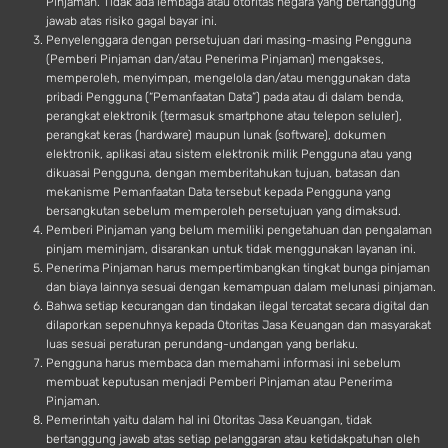
Pinjaman. Tidak ada lembaga atau otoritas negara yang bertanggung
jawab atas risiko gagal bayar ini.
Penyelenggara dengan persetujuan dari masing-masing Pengguna
(Pemberi Pinjaman dan/atau Penerima Pinjaman) mengakses,
memperoleh, menyimpan, mengelola dan/atau menggunakan data
pribadi Pengguna (“Pemanfaatan Data”) pada atau di dalam benda,
perangkat elektronik (termasuk smartphone atau telepon seluler),
perangkat keras (hardware) maupun lunak (software), dokumen
elektronik, aplikasi atau sistem elektronik milik Pengguna atau yang
dikuasai Pengguna, dengan memberitahukan tujuan, batasan dan
mekanisme Pemanfaatan Data tersebut kepada Pengguna yang
bersangkutan sebelum memperoleh persetujuan yang dimaksud.
Pemberi Pinjaman yang belum memiliki pengetahuan dan pengalaman
pinjam meminjam, disarankan untuk tidak menggunakan layanan ini.
Penerima Pinjaman harus mempertimbangkan tingkat bunga pinjaman
dan biaya lainnya sesuai dengan kemampuan dalam melunasi pinjaman.
Bahwa setiap kecurangan dan tindakan ilegal tercatat secara digital dan
dilaporkan sepenuhnya kepada Otoritas Jasa Keuangan dan masyarakat
luas sesuai peraturan perundang-undangan yang berlaku.
Pengguna harus membaca dan memahami informasi ini sebelum
membuat keputusan menjadi Pemberi Pinjaman atau Penerima
Pinjaman.
Pemerintah yaitu dalam hal ini Otoritas Jasa Keuangan, tidak
bertanggung jawab atas setiap pelanggaran atau ketidakpatuhan oleh