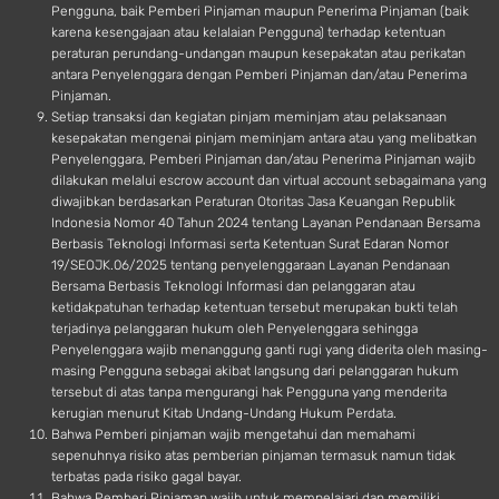
Pengguna, baik Pemberi Pinjaman maupun Penerima Pinjaman (baik
karena kesengajaan atau kelalaian Pengguna) terhadap ketentuan
peraturan perundang-undangan maupun kesepakatan atau perikatan
antara Penyelenggara dengan Pemberi Pinjaman dan/atau Penerima
Pinjaman.
Setiap transaksi dan kegiatan pinjam meminjam atau pelaksanaan
kesepakatan mengenai pinjam meminjam antara atau yang melibatkan
Penyelenggara, Pemberi Pinjaman dan/atau Penerima Pinjaman wajib
dilakukan melalui escrow account dan virtual account sebagaimana yang
diwajibkan berdasarkan Peraturan Otoritas Jasa Keuangan Republik
Indonesia Nomor 40 Tahun 2024 tentang Layanan Pendanaan Bersama
Berbasis Teknologi Informasi serta Ketentuan Surat Edaran Nomor
19/SEOJK.06/2025 tentang penyelenggaraan Layanan Pendanaan
Bersama Berbasis Teknologi Informasi dan pelanggaran atau
ketidakpatuhan terhadap ketentuan tersebut merupakan bukti telah
terjadinya pelanggaran hukum oleh Penyelenggara sehingga
Penyelenggara wajib menanggung ganti rugi yang diderita oleh masing-
masing Pengguna sebagai akibat langsung dari pelanggaran hukum
tersebut di atas tanpa mengurangi hak Pengguna yang menderita
kerugian menurut Kitab Undang-Undang Hukum Perdata.
Bahwa Pemberi pinjaman wajib mengetahui dan memahami
sepenuhnya risiko atas pemberian pinjaman termasuk namun tidak
terbatas pada risiko gagal bayar.
Bahwa Pemberi Pinjaman wajib untuk mempelajari dan memiliki