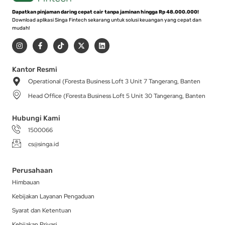
Dapatkan pinjaman daring cepat cair tanpa jaminan hingga Rp 48.000.000!
Download aplikasi Singa Fintech sekarang untuk solusi keuangan yang cepat dan
mudah!
I
F
T
X
L
n
a
i
-
i
s
c
k
t
n
t
e
t
w
k
a
b
o
i
e
Kantor Resmi
g
o
k
t
d
Operational (Foresta Business Loft 3 Unit 7 Tangerang, Banten
r
o
t
i
a
k
e
n
Head Office (Foresta Business Loft 5 Unit 30 Tangerang, Banten
m
-
r
f
Hubungi Kami
1500066
cs@singa.id
Perusahaan
Himbauan
Kebijakan Layanan Pengaduan
Syarat dan Ketentuan
Kebijakan Privasi