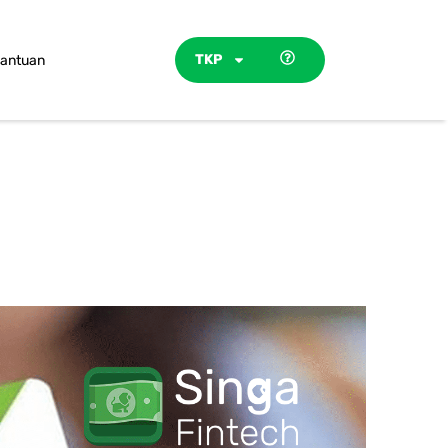
TKP
antuan