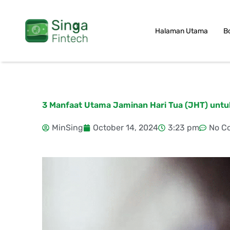
Skip
to
Halaman Utama
B
content
3 Manfaat Utama Jaminan Hari Tua (JHT) untu
MinSing
October 14, 2024
3:23 pm
No C