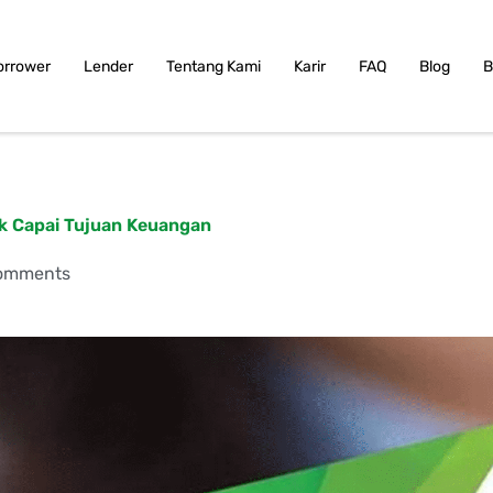
orrower
Lender
Tentang Kami
Karir
FAQ
Blog
B
k Capai Tujuan Keuangan
omments