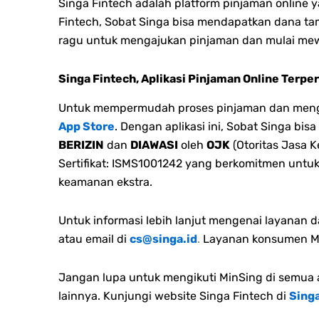
Singa Fintech adalah platform pinjaman online
Fintech, Sobat Singa bisa mendapatkan dana ta
ragu untuk mengajukan pinjaman dan mulai me
Singa Fintech, Aplikasi Pinjaman Online Terpe
Untuk mempermudah proses pinjaman dan mengel
App Store
. Dengan aplikasi ini, Sobat Singa bi
BERIZIN
dan
DIAWASI
oleh
OJK
(Otoritas Jasa K
Sertifikat: ISMS1001242 yang berkomitmen untu
keamanan ekstra.
Untuk informasi lebih lanjut mengenai layanan 
atau email di
cs@singa.id
.
Layanan konsumen Min
Jangan lupa untuk mengikuti MinSing di semua a
lainnya. Kunjungi website Singa Fintech di
Singa