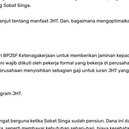
g Sobat Singa.
 lanjut tentang manfaat JHT. Dan, bagaimana mengoptimalk
eh BPJSF Ketenagakerjaan untuk memberikan jaminan kepada
i wajib diikuti oleh pekerja formal yang bekerja di perusah
perusahaan menyisihkan sebagian gaji untuk iuran JHT yan
ogram JHT.
ngat berguna ketika Sobat Singa sudah pensiun. Dana ini 
a, seperti membayar kebutuhan sehari-hari, biaya kesehatan,