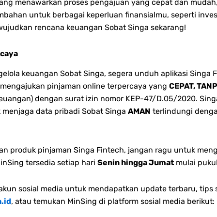
 yang menawarkan proses pengajuan yang cepat dan mudah,
mbahan untuk berbagai keperluan finansialmu, seperti inve
wujudkan rencana keuangan Sobat Singa sekarang!
rcaya
ola keuangan Sobat Singa, segera unduh aplikasi Singa F
sa mengajukan pinjaman online terpercaya yang
CEPAT, TAN
euangan) dengan surat izin nomor KEP-47/D.05/2020. Singa 
k menjaga data pribadi Sobat Singa
AMAN
terlindungi denga
dan produk pinjaman Singa Fintech, jangan ragu untuk men
Sing tersedia setiap hari
Senin hingga Jumat
mulai puku
kun sosial media untuk mendapatkan update terbaru, tips s
.id
, atau temukan MinSing di platform sosial media berikut: