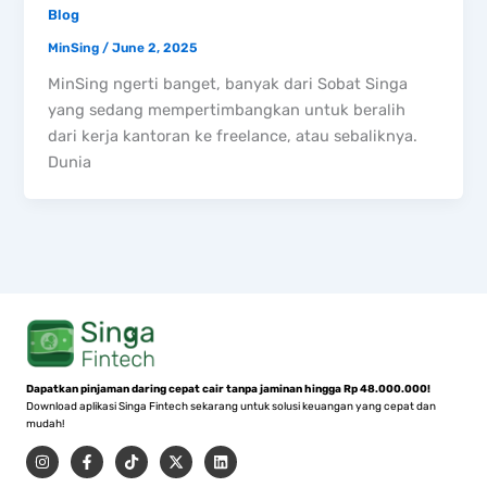
Blog
MinSing
/
June 2, 2025
MinSing ngerti banget, banyak dari Sobat Singa
yang sedang mempertimbangkan untuk beralih
dari kerja kantoran ke freelance, atau sebaliknya.
Dunia
Dapatkan pinjaman daring cepat cair tanpa jaminan hingga Rp 48.000.000!
Download aplikasi Singa Fintech sekarang untuk solusi keuangan yang cepat dan
mudah!
I
F
T
X
L
n
a
i
-
i
s
c
k
t
n