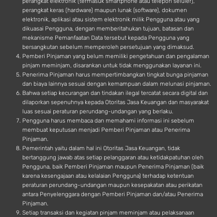
perangkat elektronik (termasuk smartphone atau telepon seluler),
perangkat keras (hardware) maupun lunak (software), dokumen
elektronik, aplikasi atau sistem elektronik milik Pengguna atau yang
dikuasai Pengguna, dengan memberitahukan tujuan, batasan dan
mekanisme Pemanfaatan Data tersebut kepada Pengguna yang
bersangkutan sebelum memperoleh persetujuan yang dimaksud.
Pemberi Pinjaman yang belum memiliki pengetahuan dan pengalaman
pinjam meminjam, disarankan untuk tidak menggunakan layanan ini.
Penerima Pinjaman harus mempertimbangkan tingkat bunga pinjaman
dan biaya lainnya sesuai dengan kemampuan dalam melunasi pinjaman.
Bahwa setiap kecurangan dan tindakan ilegal tercatat secara digital dan
dilaporkan sepenuhnya kepada Otoritas Jasa Keuangan dan masyarakat
luas sesuai peraturan perundang-undangan yang berlaku.
Pengguna harus membaca dan memahami informasi ini sebelum
membuat keputusan menjadi Pemberi Pinjaman atau Penerima
Pinjaman.
Pemerintah yaitu dalam hal ini Otoritas Jasa Keuangan, tidak
bertanggung jawab atas setiap pelanggaran atau ketidakpatuhan oleh
Pengguna, baik Pemberi Pinjaman maupun Penerima Pinjaman (baik
karena kesengajaan atau kelalaian Pengguna) terhadap ketentuan
peraturan perundang-undangan maupun kesepakatan atau perikatan
antara Penyelenggara dengan Pemberi Pinjaman dan/atau Penerima
Pinjaman.
Setiap transaksi dan kegiatan pinjam meminjam atau pelaksanaan