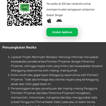
Tersedia di iOS dan Android untuk
mempermudah pengajuan pinjaman
Sobat Singa!
A
A
p
n
p
d
Unduh Aplikasi
l
r
e
o
Penyangkalan Resiko
i
d
Layanan Pinjam Meminjam Berbasis Teknologi Informasi merupakan
kesepakatan perdata antara Pemberi Pinjaman dengan Penerima
Pinjaman, sehingga segala risiko yang timbul dari kesepakatan tersebut
ditanggung sepenuhnya oleh masing-masing pihak.
Risiko kredit atau gagal bayar ditanggung sepenuhnya oleh Pemberi
Pinjaman. Tidak ada lembaga atau otoritas negara yang bertanggung
jawab atas risiko gagal bayar ini.
Penyelenggara dengan persetujuan dari masing-masing Pengguna
(Pemberi Pinjaman dan/atau Penerima Pinjaman) mengakses,
memperoleh, menyimpan, mengelola dan/atau menggunakan data
pribadi Pengguna (“Pemanfaatan Data”) pada atau di dalam benda,