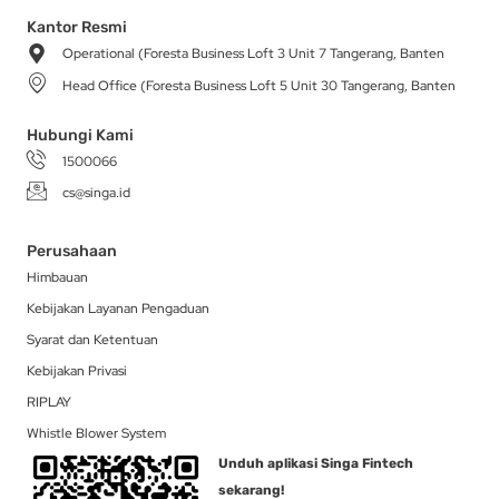
t
e
t
w
k
a
b
o
i
e
Kantor Resmi
g
o
k
t
d
Operational (Foresta Business Loft 3 Unit 7 Tangerang, Banten
r
o
t
i
a
k
e
n
Head Office (Foresta Business Loft 5 Unit 30 Tangerang, Banten
m
-
r
f
Hubungi Kami
1500066
cs@singa.id
Perusahaan
Himbauan
Kebijakan Layanan Pengaduan
Syarat dan Ketentuan
Kebijakan Privasi
RIPLAY
Whistle Blower System
Unduh aplikasi Singa Fintech
sekarang!