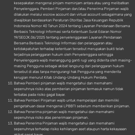
kesepakatan mengenai pinjam meminjam antara atau yang melibatkan
Penyelenggara, Pemberi Pinjaman dan/atau Penerima Pinjaman wajib
dilakukan melalui escrow account dan virtual account sebagaimana yang
diwajibkan berdasarkan Peraturan Otoritas Jasa Keuangan Republik
Indonesia Nomor 40 Tahun 2024 tentang Layanan Pendanaan Bersama
Berbasis Teknologi Informasi serta Ketentuan Surat Edaran Nomor
19/SEOJK.06/2025 tentang penyelenggaraan Layanan Pendanaan
Bersama Berbasis Teknologi Informasi dan pelanggaran atau
ketidakpatuhan terhadap ketentuan tersebut merupakan bukti telah
terjadinya pelanggaran hukum oleh Penyelenggara sehingga
Penyelenggara wajib menanggung ganti rugi yang diderita oleh masing-
masing Pengguna sebagai akibat langsung dari pelanggaran hukum
tersebut di atas tanpa mengurangi hak Pengguna yang menderita
kerugian menurut Kitab Undang-Undang Hukum Perdata.
Bahwa Pemberi pinjaman wajib mengetahui dan memahami
sepenuhnya risiko atas pemberian pinjaman termasuk namun tidak
terbatas pada risiko gagal bayar.
Bahwa Pemberi Pinjaman wajib untuk mempelajari dan memiliki
pengetahuan dasar mengenai LPBBTI sebelum memberikan pinjaman.
Bahwa Penerima pinjaman wajib mengetahui dan memahami
sepenuhnya risiko atas penerimaan pinjaman.
Bahwa Penerima Pinjaman wajib mengetahui dan memahami
sepenuhnya terhadap risiko kehilangan aset ataupun harta kekayaaan
akibat gagal bayar.