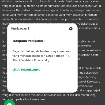
didirikan berdasarkan Hukum Republik Indonesia. Berdiri sebagai perusahaan
yang telah diatur oleh dan dalam pengawasan Otoritas Jasa Keuangan (OJK) di
Indonesia, Perusahaan menyediakan layanan interfacing sebagai penghubung
pihak yang memberikan pinjaman dan pihak yang membutuhkan pinjaman
meliputi pendanaan dari individu, organisasi, maupun badan hukum kepada
individu atau badan hukum tertentu. Perusahaan tidak menyediakan segala
Himbauan !
bentuk saran atau rekomendasi pendanaan terkait pilihan-pilihan dalam situs
ini.
Waspada Penipuan !
Isi dan materi yang tersedia pada situs SINGA Fintech dimaksudkan untuk
memberikan informasi dan tidak dianggap sebagai sebuah penawaran,
permohonan, undangan, saran, maupun rekomendasi untuk menginvestasikan
Jaga diri dari segala bentuk upaya penipuan
sekuritas, produk pasar modal, atau jasa keuangan lainya. Perusahaan dalam
yang mengatasnamakan Singa Fintech (PT.
memberikan jasanya hanya terbatas pada fungsi administratif.
Abadi Sejahtera Finansindo).
Pendanaan dan pinjaman yang ditempatkan di rekening SINGA Fintech adalah
Lihat Selengkapnya
tidak dan tidak akan dianggap sebagai simpanan yang diselenggarakan oleh
Perusahaan seperti diatur dalam Peraturan Perundang-Undangan tentang
Perbankan di Indonesia. Perusahaan atau setiap Direktur, Pegawai, Karyawan,
Wakil, Afiliasi, atau Agen-Agennya tidak memiliki tanggung jawab terkait
dengan setiap gangguan atau masalah yang terjadi atau yang dianggap terjadi
yang disebabkan oleh minimnya persiapan atau publikasi dari materi yang
tercantum pada situs Perusahaan.