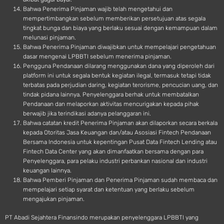
Bahwa Penerima Pinjaman wajib telah mengetahui dan
mempertimbangkan sebelum memberikan persetujuan atas segala
tingkat bunga dan biaya yang berlaku sesuai dengan kemampuan dalam
melunasi pinjaman.
Bahwa Penerima Pinjaman diwajibkan untuk mempelajari pengetahuan
dasar mengenai LPBBTI sebelum menerima pinjaman.
Pengguna Pendanaan dilarang menggunakan dana yang diperoleh dari
platform ini untuk segala bentuk kegiatan ilegal, termasuk tetapi tidak
terbatas pada perjudian daring, kegiatan terorisme, pencucian uang, dan
tindak pidana lainnya. Penyelenggara berhak untuk membatalkan
Pendanaan dan melaporkan aktivitas mencurigakan kepada pihak
berwajib jika terindikasi adanya pelanggaran ini.
Bahwa catatan kredit Penerima Pinjaman akan dilaporkan secara berkala
kepada Otoritas Jasa Keuangan dan/atau Asosiasi Fintech Pendanaan
Bersama Indonesia untuk kepentingan Pusat Data Fintech Lending atau
Fintech Data Center yang akan dimanfaatkan bersama dengan para
Penyelenggara, para pelaku industri perbankan nasional dan industri
keuangan lainnya.
Bahwa Pemberi Pinjaman dan Penerima Pinjaman sudah membaca dan
mempelajari setiap syarat dan ketentuan yang berlaku sebelum
mengajukan pinjaman.
PT Abadi Sejahtera Finansindo merupakan penyelenggara LPBBTI yang