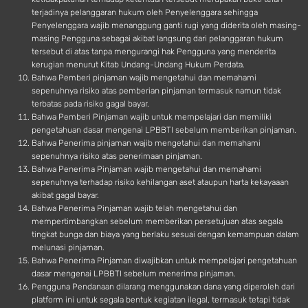
terjadinya pelanggaran hukum oleh Penyelenggara sehingga
Penyelenggara wajib menanggung ganti rugi yang diderita oleh masing-
masing Pengguna sebagai akibat langsung dari pelanggaran hukum
tersebut di atas tanpa mengurangi hak Pengguna yang menderita
kerugian menurut Kitab Undang-Undang Hukum Perdata.
Bahwa Pemberi pinjaman wajib mengetahui dan memahami
sepenuhnya risiko atas pemberian pinjaman termasuk namun tidak
terbatas pada risiko gagal bayar.
Bahwa Pemberi Pinjaman wajib untuk mempelajari dan memiliki
pengetahuan dasar mengenai LPBBTI sebelum memberikan pinjaman.
Bahwa Penerima pinjaman wajib mengetahui dan memahami
sepenuhnya risiko atas penerimaan pinjaman.
Bahwa Penerima Pinjaman wajib mengetahui dan memahami
sepenuhnya terhadap risiko kehilangan aset ataupun harta kekayaaan
akibat gagal bayar.
Bahwa Penerima Pinjaman wajib telah mengetahui dan
mempertimbangkan sebelum memberikan persetujuan atas segala
tingkat bunga dan biaya yang berlaku sesuai dengan kemampuan dalam
melunasi pinjaman.
Bahwa Penerima Pinjaman diwajibkan untuk mempelajari pengetahuan
dasar mengenai LPBBTI sebelum menerima pinjaman.
Pengguna Pendanaan dilarang menggunakan dana yang diperoleh dari
platform ini untuk segala bentuk kegiatan ilegal, termasuk tetapi tidak