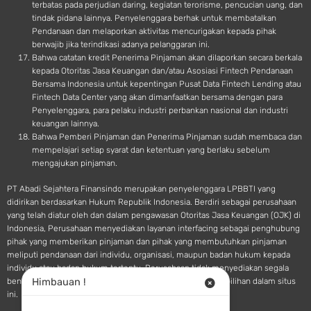
terbatas pada perjudian daring, kegiatan terorisme, pencucian uang, dan
tindak pidana lainnya. Penyelenggara berhak untuk membatalkan
Pendanaan dan melaporkan aktivitas mencurigakan kepada pihak
berwajib jika terindikasi adanya pelanggaran ini.
Bahwa catatan kredit Penerima Pinjaman akan dilaporkan secara berkala
kepada Otoritas Jasa Keuangan dan/atau Asosiasi Fintech Pendanaan
Bersama Indonesia untuk kepentingan Pusat Data Fintech Lending atau
Fintech Data Center yang akan dimanfaatkan bersama dengan para
Penyelenggara, para pelaku industri perbankan nasional dan industri
keuangan lainnya.
Bahwa Pemberi Pinjaman dan Penerima Pinjaman sudah membaca dan
mempelajari setiap syarat dan ketentuan yang berlaku sebelum
mengajukan pinjaman.
PT Abadi Sejahtera Finansindo merupakan penyelenggara LPBBTI yang
didirikan berdasarkan Hukum Republik Indonesia. Berdiri sebagai perusahaan
yang telah diatur oleh dan dalam pengawasan Otoritas Jasa Keuangan (OJK) di
Indonesia, Perusahaan menyediakan layanan interfacing sebagai penghubung
pihak yang memberikan pinjaman dan pihak yang membutuhkan pinjaman
meliputi pendanaan dari individu, organisasi, maupun badan hukum kepada
individu atau badan hukum tertentu. Perusahaan tidak menyediakan segala
Himbauan !
bentuk saran atau rekomendasi pendanaan terkait pilihan-pilihan dalam situs
ini.