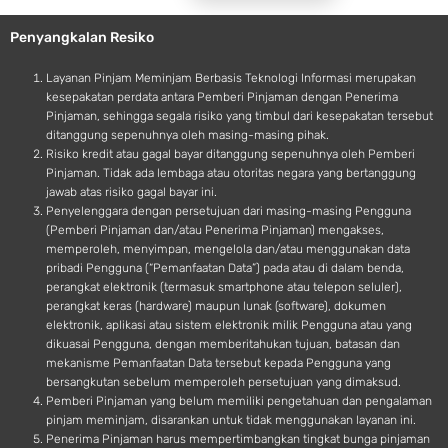
e
o
Penyangkalan Resiko
i
d
Layanan Pinjam Meminjam Berbasis Teknologi Informasi merupakan
kesepakatan perdata antara Pemberi Pinjaman dengan Penerima
Pinjaman, sehingga segala risiko yang timbul dari kesepakatan tersebut
ditanggung sepenuhnya oleh masing-masing pihak.
Risiko kredit atau gagal bayar ditanggung sepenuhnya oleh Pemberi
Pinjaman. Tidak ada lembaga atau otoritas negara yang bertanggung
jawab atas risiko gagal bayar ini.
Penyelenggara dengan persetujuan dari masing-masing Pengguna
(Pemberi Pinjaman dan/atau Penerima Pinjaman) mengakses,
memperoleh, menyimpan, mengelola dan/atau menggunakan data
pribadi Pengguna (“Pemanfaatan Data”) pada atau di dalam benda,
perangkat elektronik (termasuk smartphone atau telepon seluler),
perangkat keras (hardware) maupun lunak (software), dokumen
elektronik, aplikasi atau sistem elektronik milik Pengguna atau yang
dikuasai Pengguna, dengan memberitahukan tujuan, batasan dan
mekanisme Pemanfaatan Data tersebut kepada Pengguna yang
bersangkutan sebelum memperoleh persetujuan yang dimaksud.
Pemberi Pinjaman yang belum memiliki pengetahuan dan pengalaman
pinjam meminjam, disarankan untuk tidak menggunakan layanan ini.
Penerima Pinjaman harus mempertimbangkan tingkat bunga pinjaman