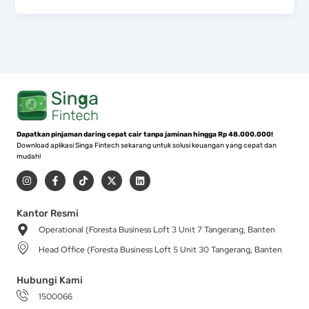
Dapatkan pinjaman daring cepat cair tanpa jaminan hingga Rp 48.000.000!
Download aplikasi Singa Fintech sekarang untuk solusi keuangan yang cepat dan
mudah!
I
F
T
X
L
n
a
i
-
i
s
c
k
t
n
t
e
t
w
k
a
b
o
i
e
Kantor Resmi
g
o
k
t
d
Operational (Foresta Business Loft 3 Unit 7 Tangerang, Banten
r
o
t
i
a
k
e
n
Head Office (Foresta Business Loft 5 Unit 30 Tangerang, Banten
m
-
r
f
Hubungi Kami
1500066