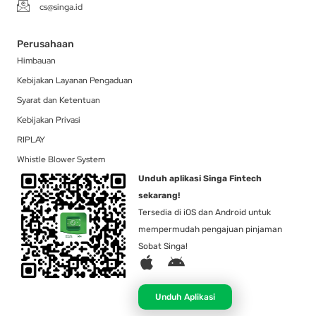
cs@singa.id
Perusahaan
Himbauan
Kebijakan Layanan Pengaduan
Syarat dan Ketentuan
Kebijakan Privasi
RIPLAY
Whistle Blower System
Unduh aplikasi Singa Fintech
sekarang!
Tersedia di iOS dan Android untuk
mempermudah pengajuan pinjaman
Sobat Singa!
A
A
p
n
p
d
Unduh Aplikasi
l
r