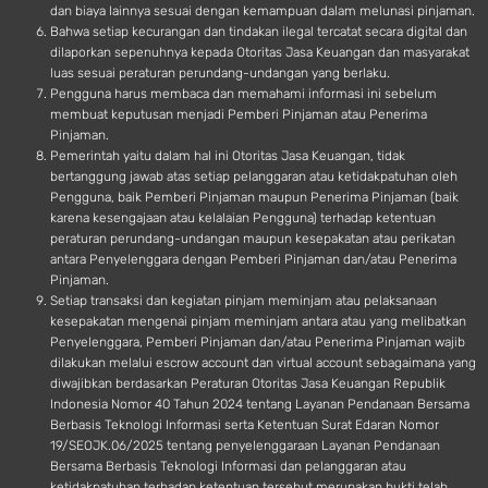
dan biaya lainnya sesuai dengan kemampuan dalam melunasi pinjaman.
Bahwa setiap kecurangan dan tindakan ilegal tercatat secara digital dan
dilaporkan sepenuhnya kepada Otoritas Jasa Keuangan dan masyarakat
luas sesuai peraturan perundang-undangan yang berlaku.
Pengguna harus membaca dan memahami informasi ini sebelum
membuat keputusan menjadi Pemberi Pinjaman atau Penerima
Pinjaman.
Pemerintah yaitu dalam hal ini Otoritas Jasa Keuangan, tidak
bertanggung jawab atas setiap pelanggaran atau ketidakpatuhan oleh
Pengguna, baik Pemberi Pinjaman maupun Penerima Pinjaman (baik
karena kesengajaan atau kelalaian Pengguna) terhadap ketentuan
peraturan perundang-undangan maupun kesepakatan atau perikatan
antara Penyelenggara dengan Pemberi Pinjaman dan/atau Penerima
Pinjaman.
Setiap transaksi dan kegiatan pinjam meminjam atau pelaksanaan
kesepakatan mengenai pinjam meminjam antara atau yang melibatkan
Penyelenggara, Pemberi Pinjaman dan/atau Penerima Pinjaman wajib
dilakukan melalui escrow account dan virtual account sebagaimana yang
diwajibkan berdasarkan Peraturan Otoritas Jasa Keuangan Republik
Indonesia Nomor 40 Tahun 2024 tentang Layanan Pendanaan Bersama
Berbasis Teknologi Informasi serta Ketentuan Surat Edaran Nomor
19/SEOJK.06/2025 tentang penyelenggaraan Layanan Pendanaan
Bersama Berbasis Teknologi Informasi dan pelanggaran atau
ketidakpatuhan terhadap ketentuan tersebut merupakan bukti telah