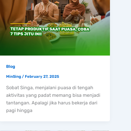
Blog
MinSing
/
February 27, 2025
Sobat Singa, menjalani puasa di tengah
aktivitas yang padat memang bisa menjadi
tantangan. Apalagi jika harus bekerja dari
pagi hingga