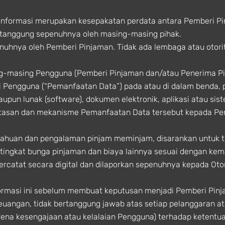
Informasi merupakan kesepakatan perdata antara Pemberi P
 ditanggung sepenuhnya oleh masing-masing pihak.
enuhnya oleh Pemberi Pinjaman. Tidak ada lembaga atau otori
ng-masing Pengguna (Pemberi Pinjaman dan/atau Penerima 
 Pengguna (“Pemanfaatan Data”) pada atau di dalam benda, 
aupun lunak (software), dokumen elektronik, aplikasi atau sis
atasan dan mekanisme Pemanfaatan Data tersebut kepada P
ahuan dan pengalaman pinjam meminjam, disarankan untuk t
ingkat bunga pinjaman dan biaya lainnya sesuai dengan ke
tercatat secara digital dan dilaporkan sepenuhnya kepada Ot
masi ini sebelum membuat keputusan menjadi Pemberi Pinj
Keuangan, tidak bertanggung jawab atas setiap pelanggaran a
rena kesengajaan atau kelalaian Pengguna) terhadap keten