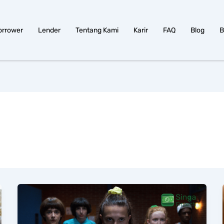
orrower
Lender
Tentang Kami
Karir
FAQ
Blog
B