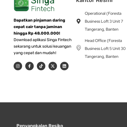
Operational (Foresta
Dapatkan pinjaman daring
Business Loft 3 Unit 7
cepat cair tanpa jaminan
Tangerang, Banten
hingga Rp 48.000.000!
Download aplikasi Singa Fintech
Head Office (Foresta
sekarang untuk solusi keuangan
Business Loft 5 Unit 30
yang cepat dan mudah!
Tangerang, Banten
I
F
T
X
L
n
a
i
-
i
s
c
k
t
n
t
e
t
w
k
a
b
o
i
e
g
o
k
t
d
r
o
t
i
a
k
e
n
m
-
r
f
Penyangkalan Resiko