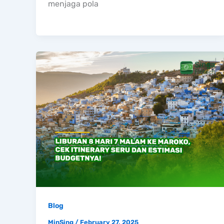
menjaga pola
Blog
MinSing
/
February 27, 2025