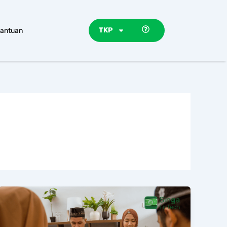
TKP
antuan