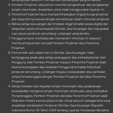
bersangkutan sebelum memperoleh persetujuan yang dimaksud.
Pemberi Pinjaman yang belum memiliki pengetahuan dan pengalaman
pinjam meminjam, disarankan untuk tidak menggunakan layanan ini.
Penerima Pinjaman harus mempertimbangkan tingkat bunga pinjaman
dan biaya lainnya sesuai dengan kemampuan dalam melunasi pinjaman.
Bahwa setiap kecurangan dan tindakan ilegal tercatat secara digital dan
dilaporkan sepenuhnya kepada Otoritas Jasa Keuangan dan masyarakat
luas sesuai peraturan perundang-undangan yang berlaku.
Pengguna harus membaca dan memahami informasi ini sebelum
membuat keputusan menjadi Pemberi Pinjaman atau Penerima
Pinjaman.
Pemerintah yaitu dalam hal ini Otoritas Jasa Keuangan, tidak
bertanggung jawab atas setiap pelanggaran atau ketidakpatuhan oleh
Pengguna, baik Pemberi Pinjaman maupun Penerima Pinjaman (baik
karena kesengajaan atau kelalaian Pengguna) terhadap ketentuan
peraturan perundang-undangan maupun kesepakatan atau perikatan
antara Penyelenggara dengan Pemberi Pinjaman dan/atau Penerima
Pinjaman.
Setiap transaksi dan kegiatan pinjam meminjam atau pelaksanaan
kesepakatan mengenai pinjam meminjam antara atau yang melibatkan
Penyelenggara, Pemberi Pinjaman dan/atau Penerima Pinjaman wajib
dilakukan melalui escrow account dan virtual account sebagaimana yang
diwajibkan berdasarkan Peraturan Otoritas Jasa Keuangan Republik
Indonesia Nomor 40 Tahun 2024 tentang Layanan Pendanaan Bersama