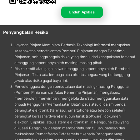
p
n
p
d
Unduh Aplikasi
l
r
e
o
Penyangkalan Resiko
i
d
Layanan Pinjam Meminjam Berbasis Teknologi Informasi merupakan
kesepakatan perdata antara Pemberi Pinjaman dengan Penerima
Pinjaman, sehingga segala risiko yang timbul dari kesepakatan tersebut
ditanggung sepenuhnya oleh masing-masing pihak.
Risiko kredit atau gagal bayar ditanggung sepenuhnya oleh Pemberi
Pinjaman. Tidak ada lembaga atau otoritas negara yang bertanggung
jawab atas risiko gagal bayar ini.
Penyelenggara dengan persetujuan dari masing-masing Pengguna
(Pemberi Pinjaman dan/atau Penerima Pinjaman) mengakses,
memperoleh, menyimpan, mengelola dan/atau menggunakan data
pribadi Pengguna (“Pemanfaatan Data”) pada atau di dalam benda,
perangkat elektronik (termasuk smartphone atau telepon seluler),
perangkat keras (hardware) maupun lunak (software), dokumen
elektronik, aplikasi atau sistem elektronik milik Pengguna atau yang
dikuasai Pengguna, dengan memberitahukan tujuan, batasan dan
mekanisme Pemanfaatan Data tersebut kepada Pengguna yang