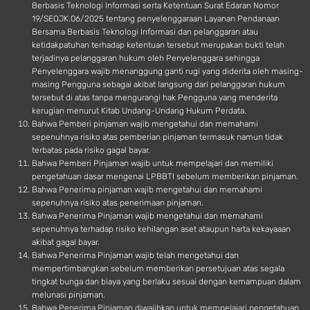
Berbasis Teknologi Informasi serta Ketentuan Surat Edaran Nomor
19/SEOJK.06/2025 tentang penyelenggaraan Layanan Pendanaan
Bersama Berbasis Teknologi Informasi dan pelanggaran atau
ketidakpatuhan terhadap ketentuan tersebut merupakan bukti telah
terjadinya pelanggaran hukum oleh Penyelenggara sehingga
Penyelenggara wajib menanggung ganti rugi yang diderita oleh masing-
masing Pengguna sebagai akibat langsung dari pelanggaran hukum
tersebut di atas tanpa mengurangi hak Pengguna yang menderita
kerugian menurut Kitab Undang-Undang Hukum Perdata.
Bahwa Pemberi pinjaman wajib mengetahui dan memahami
sepenuhnya risiko atas pemberian pinjaman termasuk namun tidak
terbatas pada risiko gagal bayar.
Bahwa Pemberi Pinjaman wajib untuk mempelajari dan memiliki
pengetahuan dasar mengenai LPBBTI sebelum memberikan pinjaman.
Bahwa Penerima pinjaman wajib mengetahui dan memahami
sepenuhnya risiko atas penerimaan pinjaman.
Bahwa Penerima Pinjaman wajib mengetahui dan memahami
sepenuhnya terhadap risiko kehilangan aset ataupun harta kekayaaan
akibat gagal bayar.
Bahwa Penerima Pinjaman wajib telah mengetahui dan
mempertimbangkan sebelum memberikan persetujuan atas segala
tingkat bunga dan biaya yang berlaku sesuai dengan kemampuan dalam
melunasi pinjaman.
Bahwa Penerima Pinjaman diwajibkan untuk mempelajari pengetahuan