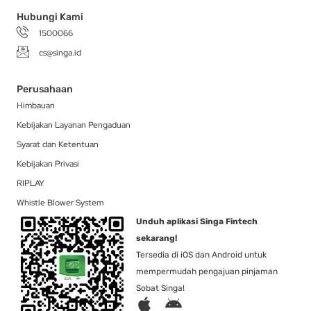
Hubungi Kami
1500066
cs@singa.id
Perusahaan
Himbauan
Kebijakan Layanan Pengaduan
Syarat dan Ketentuan
Kebijakan Privasi
RIPLAY
Whistle Blower System
Unduh aplikasi Singa Fintech
sekarang!
Tersedia di iOS dan Android untuk
mempermudah pengajuan pinjaman
Sobat Singa!
A
A