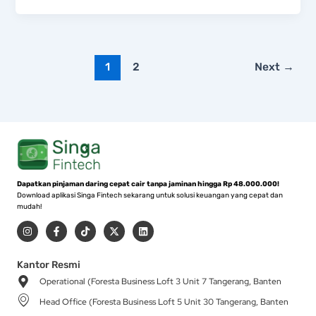
1
2
Next
→
Dapatkan pinjaman daring cepat cair tanpa jaminan hingga Rp 48.000.000!
Download aplikasi Singa Fintech sekarang untuk solusi keuangan yang cepat dan
mudah!
I
F
T
X
L
n
a
i
-
i
s
c
k
t
n
t
e
t
w
k
a
b
o
i
e
Kantor Resmi
g
o
k
t
d
Operational (Foresta Business Loft 3 Unit 7 Tangerang, Banten
r
o
t
i
a
k
e
n
Head Office (Foresta Business Loft 5 Unit 30 Tangerang, Banten
m
-
r
f