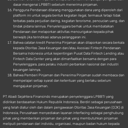
dasar mengenai LPBBTI sebelum menerima pinjaman.
Pengguna Pendanaan dilarang menggunakan dana yang diperoleh dari
platform ini untuk segala bentuk kegiatan ilegal, termasuk tetapi tidak
terbatas pada perjudian daring, kegiatan terorisme, pencucian uang, dan
tindak pidana lainnya. Penyelenggara berhak untuk membatalkan
Pendanaan dan melaporkan aktivitas mencurigakan kepada pihak
berwajib jika terindikasi adanya pelanggaran ini.
Bahwa catatan kredit Penerima Pinjaman akan dilaporkan secara berkala
kepada Otoritas Jasa Keuangan dan/atau Asosiasi Fintech Pendanaan
Bersama Indonesia untuk kepentingan Pusat Data Fintech Lending atau
Fintech Data Center yang akan dimanfaatkan bersama dengan para
Penyelenggara, para pelaku industri perbankan nasional dan industri
keuangan lainnya.
Bahwa Pemberi Pinjaman dan Penerima Pinjaman sudah membaca dan
mempelajari setiap syarat dan ketentuan yang berlaku sebelum
mengajukan pinjaman.
PT Abadi Sejahtera Finansindo merupakan penyelenggara LPBBTI yang
didirikan berdasarkan Hukum Republik Indonesia. Berdiri sebagai perusahaan
yang telah diatur oleh dan dalam pengawasan Otoritas Jasa Keuangan (OJK) di
Indonesia, Perusahaan menyediakan layanan interfacing sebagai penghubung
pihak yang memberikan pinjaman dan pihak yang membutuhkan pinjaman
meliputi pendanaan dari individu, organisasi, maupun badan hukum kepada