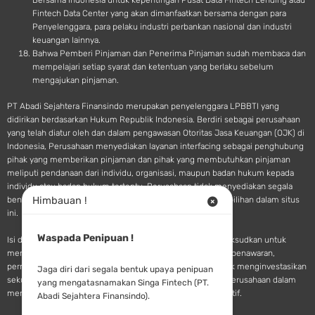
Bersama Indonesia untuk kepentingan Pusat Data Fintech Lending atau
Fintech Data Center yang akan dimanfaatkan bersama dengan para
Penyelenggara, para pelaku industri perbankan nasional dan industri
keuangan lainnya.
Bahwa Pemberi Pinjaman dan Penerima Pinjaman sudah membaca dan
mempelajari setiap syarat dan ketentuan yang berlaku sebelum
mengajukan pinjaman.
PT Abadi Sejahtera Finansindo merupakan penyelenggara LPBBTI yang
didirikan berdasarkan Hukum Republik Indonesia. Berdiri sebagai perusahaan
yang telah diatur oleh dan dalam pengawasan Otoritas Jasa Keuangan (OJK) di
Indonesia, Perusahaan menyediakan layanan interfacing sebagai penghubung
pihak yang memberikan pinjaman dan pihak yang membutuhkan pinjaman
meliputi pendanaan dari individu, organisasi, maupun badan hukum kepada
individu atau badan hukum tertentu. Perusahaan tidak menyediakan segala
Himbauan !
bentuk saran atau rekomendasi pendanaan terkait pilihan-pilihan dalam situs
ini.
Waspada Penipuan !
Isi dan materi yang tersedia pada situs SINGA Fintech dimaksudkan untuk
memberikan informasi dan tidak dianggap sebagai sebuah penawaran,
permohonan, undangan, saran, maupun rekomendasi untuk menginvestasikan
Jaga diri dari segala bentuk upaya penipuan
sekuritas, produk pasar modal, atau jasa keuangan lainya. Perusahaan dalam
yang mengatasnamakan Singa Fintech (PT.
memberikan jasanya hanya terbatas pada fungsi administratif.
Abadi Sejahtera Finansindo).