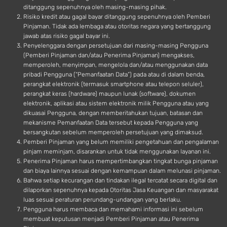
ditanggung sepenuhnya oleh masing-masing pihak.
Risiko kredit atau gagal bayar ditanggung sepenuhnya oleh Pemberi
Pinjaman. Tidak ada lembaga atau otoritas negara yang bertanggung
jawab atas risiko gagal bayar ini.
Penyelenggara dengan persetujuan dari masing-masing Pengguna
(Pemberi Pinjaman dan/atau Penerima Pinjaman) mengakses,
memperoleh, menyimpan, mengelola dan/atau menggunakan data
pribadi Pengguna (“Pemanfaatan Data”) pada atau di dalam benda,
perangkat elektronik (termasuk smartphone atau telepon seluler),
perangkat keras (hardware) maupun lunak (software), dokumen
elektronik, aplikasi atau sistem elektronik milik Pengguna atau yang
dikuasai Pengguna, dengan memberitahukan tujuan, batasan dan
mekanisme Pemanfaatan Data tersebut kepada Pengguna yang
bersangkutan sebelum memperoleh persetujuan yang dimaksud.
Pemberi Pinjaman yang belum memiliki pengetahuan dan pengalaman
pinjam meminjam, disarankan untuk tidak menggunakan layanan ini.
Penerima Pinjaman harus mempertimbangkan tingkat bunga pinjaman
dan biaya lainnya sesuai dengan kemampuan dalam melunasi pinjaman.
Bahwa setiap kecurangan dan tindakan ilegal tercatat secara digital dan
dilaporkan sepenuhnya kepada Otoritas Jasa Keuangan dan masyarakat
luas sesuai peraturan perundang-undangan yang berlaku.
Pengguna harus membaca dan memahami informasi ini sebelum
membuat keputusan menjadi Pemberi Pinjaman atau Penerima