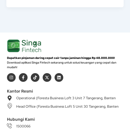
Dapatkan pinjaman daring cepat cair tanpa jaminan hingga Rp 48.000.000!
Download aplikasi Singa Fintech sekarang untuk solusi keuangan yang cepat dan
mudah!
I
F
T
X
L
n
a
i
-
i
s
c
k
t
n
t
e
t
w
k
a
b
o
i
e
Kantor Resmi
g
o
k
t
d
Operational (Foresta Business Loft 3 Unit 7 Tangerang, Banten
r
o
t
i
a
k
e
n
Head Office (Foresta Business Loft 5 Unit 30 Tangerang, Banten
m
-
r
f
Hubungi Kami
1500066