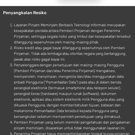
l
r
e
o
Penyangkalan Resiko
i
d
Layanan Pinjam Meminjam Berbasis Teknologi Informasi merupakan
kesepakatan perdata antara Pemberi Pinjaman dengan Penerima
Pinjaman, sehingga segala risiko yang timbul dari kesepakatan tersebut
ditanggung sepenuhnya oleh masing-masing pihak.
Risiko kredit atau gagal bayar ditanggung sepenuhnya oleh Pemberi
Pinjaman. Tidak ada lembaga atau otoritas negara yang bertanggung
jawab atas risiko gagal bayar ini.
Penyelenggara dengan persetujuan dari masing-masing Pengguna
(Pemberi Pinjaman dan/atau Penerima Pinjaman) mengakses,
memperoleh, menyimpan, mengelola dan/atau menggunakan data
pribadi Pengguna (“Pemanfaatan Data”) pada atau di dalam benda,
perangkat elektronik (termasuk smartphone atau telepon seluler),
perangkat keras (hardware) maupun lunak (software), dokumen
elektronik, aplikasi atau sistem elektronik milik Pengguna atau yang
dikuasai Pengguna, dengan memberitahukan tujuan, batasan dan
mekanisme Pemanfaatan Data tersebut kepada Pengguna yang
bersangkutan sebelum memperoleh persetujuan yang dimaksud.
Pemberi Pinjaman yang belum memiliki pengetahuan dan pengalaman
pinjam meminjam, disarankan untuk tidak menggunakan layanan ini.
Penerima Pinjaman harus mempertimbangkan tingkat bunga pinjaman