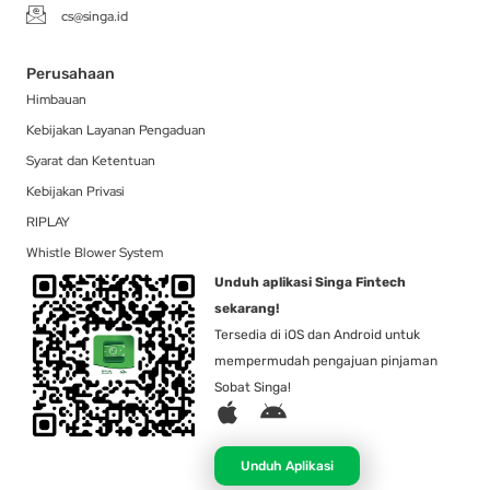
cs@singa.id
Perusahaan
Himbauan
Kebijakan Layanan Pengaduan
Syarat dan Ketentuan
Kebijakan Privasi
RIPLAY
Whistle Blower System
Unduh aplikasi Singa Fintech
sekarang!
Tersedia di iOS dan Android untuk
mempermudah pengajuan pinjaman
Sobat Singa!
A
A
p
n
p
d
Unduh Aplikasi