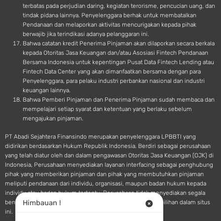
terbatas pada perjudian daring, kegiatan terorisme, pencucian uang, dan
tindak pidana lainnya. Penyelenggara berhak untuk membatalkan
Pendanaan dan melaporkan aktivitas mencurigakan kepada pihak
berwajib jika terindikasi adanya pelanggaran ini.
Bahwa catatan kredit Penerima Pinjaman akan dilaporkan secara berkala
kepada Otoritas Jasa Keuangan dan/atau Asosiasi Fintech Pendanaan
Bersama Indonesia untuk kepentingan Pusat Data Fintech Lending atau
Fintech Data Center yang akan dimanfaatkan bersama dengan para
Penyelenggara, para pelaku industri perbankan nasional dan industri
keuangan lainnya.
Bahwa Pemberi Pinjaman dan Penerima Pinjaman sudah membaca dan
mempelajari setiap syarat dan ketentuan yang berlaku sebelum
mengajukan pinjaman.
PT Abadi Sejahtera Finansindo merupakan penyelenggara LPBBTI yang
didirikan berdasarkan Hukum Republik Indonesia. Berdiri sebagai perusahaan
yang telah diatur oleh dan dalam pengawasan Otoritas Jasa Keuangan (OJK) di
Indonesia, Perusahaan menyediakan layanan interfacing sebagai penghubung
pihak yang memberikan pinjaman dan pihak yang membutuhkan pinjaman
meliputi pendanaan dari individu, organisasi, maupun badan hukum kepada
individu atau badan hukum tertentu. Perusahaan tidak menyediakan segala
Himbauan !
bentuk saran atau rekomendasi pendanaan terkait pilihan-pilihan dalam situs
ini.