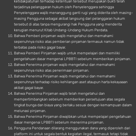
ketidakpatuhan terhadap ketentuan tersebut merupakan bukti telah
terjadinya pelanggaran hukum oleh Penyelenggara sehingga
Penyelenggara wajib menanggung ganti rugi yang diderita oleh masing-
masing Pengguna sebagai akibat langsung dari pelanggaran hukum
tersebut di atas tanpa mengurangi hak Pengguna yang menderita
kerugian menurut Kitab Undang-Undang Hukum Perdata.
Bahwa Pemberi pinjaman wajib mengetahui dan memahami
sepenuhnya risiko atas pemberian pinjaman termasuk namun tidak
terbatas pada risiko gagal bayar.
Bahwa Pemberi Pinjaman wajib untuk mempelajari dan memiliki
pengetahuan dasar mengenai LPBBTI sebelum memberikan pinjaman.
Bahwa Penerima pinjaman wajib mengetahui dan memahami
sepenuhnya risiko atas penerimaan pinjaman.
Bahwa Penerima Pinjaman wajib mengetahui dan memahami
sepenuhnya terhadap risiko kehilangan aset ataupun harta kekayaaan
akibat gagal bayar.
Bahwa Penerima Pinjaman wajib telah mengetahui dan
mempertimbangkan sebelum memberikan persetujuan atas segala
tingkat bunga dan biaya yang berlaku sesuai dengan kemampuan dalam
melunasi pinjaman.
Bahwa Penerima Pinjaman diwajibkan untuk mempelajari pengetahuan
dasar mengenai LPBBTI sebelum menerima pinjaman.
Pengguna Pendanaan dilarang menggunakan dana yang diperoleh dari
platform ini untuk segala bentuk kegiatan ilegal, termasuk tetapi tidak