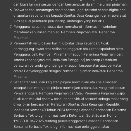
dan biaya lainnya sesuai dengan kemampuan dalam melunasi pinjaman.
Bahwa setiap kecurangan dan tindakan ilegal tercatat secara digital dan
dilaporkan sepenuhnya kepada Otoritas Jasa Keuangan dan masyarakat
luas sesuai peraturan perundang-undangan yang berlaku.
Pengguna harus membaca dan memahami informasi ini sebelum
membuat keputusan menjadi Pemberi Pinjaman atau Penerima
Pinjaman.
Pemerintah yaitu dalam hal ini Otoritas Jasa Keuangan, tidak
bertanggung jawab atas setiap pelanggaran atau ketidakpatuhan oleh
Pengguna, baik Pemberi Pinjaman maupun Penerima Pinjaman (baik
karena kesengajaan atau kelalaian Pengguna) terhadap ketentuan
peraturan perundang-undangan maupun kesepakatan atau perikatan
antara Penyelenggara dengan Pemberi Pinjaman dan/atau Penerima
Pinjaman.
Setiap transaksi dan kegiatan pinjam meminjam atau pelaksanaan
kesepakatan mengenai pinjam meminjam antara atau yang melibatkan
Penyelenggara, Pemberi Pinjaman dan/atau Penerima Pinjaman wajib
dilakukan melalui escrow account dan virtual account sebagaimana yang
diwajibkan berdasarkan Peraturan Otoritas Jasa Keuangan Republik
Indonesia Nomor 40 Tahun 2024 tentang Layanan Pendanaan Bersama
Berbasis Teknologi Informasi serta Ketentuan Surat Edaran Nomor
19/SEOJK.06/2025 tentang penyelenggaraan Layanan Pendanaan
Bersama Berbasis Teknologi Informasi dan pelanggaran atau