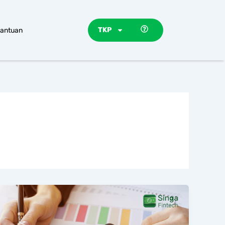
TKP
antuan