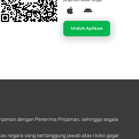
pinjaman Sobat Singa!
A
A
p
n
p
d
Unduh Aplikasi
l
r
e
o
i
d
injaman dengan Penerima Pinjaman, sehingga segala
tas negara yang bertanggung jawab atas risiko gagal