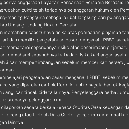
g penyelenggaraan Layanan Pendanaan Bersama Berbasis Tek
merupakan bukti telah terjadinya pelanggaran hukum oleh Pe
ing-masing Pengguna sebagai akibat langsung dari pelanggar
Kitab Undang-Undang Hukum Perdata.
 memahami sepenuhnya risiko atas pemberian pinjaman terma
jari dan memiliki pengetahuan dasar mengenai LPBBTI sebe
an memahami sepenuhnya risiko atas penerimaan pinjaman.
n memahami sepenuhnya terhadap risiko kehilangan aset ata
ahui dan mempertimbangkan sebelum memberikan persetujuan 
njaman.
empelajari pengetahuan dasar mengenai LPBBTI sebelum me
yang diperoleh dari platform ini untuk segala bentuk kegiat
ian uang, dan tindak pidana lainnya. Penyelenggara berhak u
dikasi adanya pelanggaran ini.
 dilaporkan secara berkala kepada Otoritas Jasa Keuangan d
ch Lending atau Fintech Data Center yang akan dimanfaatka
gan lainnya.