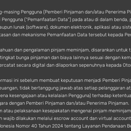
ng-masing Pengguna (Pemberi Pinjaman dan/atau Penerima 
 Pengguna (“Pemanfaatan Data”) pada atau di dalam benda, 
aupun lunak (software), dokumen elektronik, aplikasi atau sis
atasan dan mekanisme Pemanfaatan Data tersebut kepada P
ahuan dan pengalaman pinjam meminjam, disarankan untuk t
ingkat bunga pinjaman dan biaya lainnya sesuai dengan ke
tercatat secara digital dan dilaporkan sepenuhnya kepada Ot
masi ini sebelum membuat keputusan menjadi Pemberi Pinj
Keuangan, tidak bertanggung jawab atas setiap pelanggaran a
rena kesengajaan atau kelalaian Pengguna) terhadap keten
gara dengan Pemberi Pinjaman dan/atau Penerima Pinjaman.
am atau pelaksanaan kesepakatan mengenai pinjam meminjam
 wajib dilakukan melalui escrow account dan virtual accoun
ndonesia Nomor 40 Tahun 2024 tentang Layanan Pendanaan Be