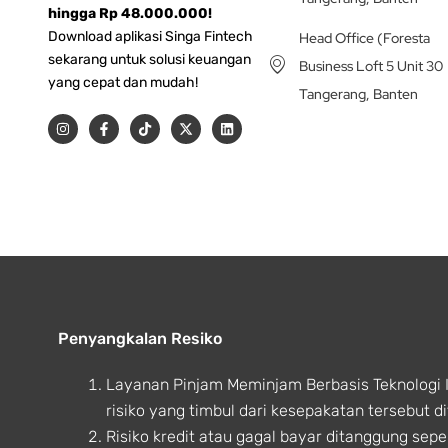
hingga Rp 48.000.000!
Download aplikasi Singa Fintech
Head Office (Foresta
sekarang untuk solusi keuangan
Business Loft 5 Unit 30
yang cepat dan mudah!
Tangerang, Banten
I
F
T
X
L
n
a
i
-
i
s
c
k
t
n
t
e
t
w
k
a
b
o
i
e
g
o
k
t
d
r
o
t
i
a
k
e
n
m
-
r
f
Penyangkalan Resiko
Layanan Pinjam Meminjam Berbasis Teknologi 
risiko yang timbul dari kesepakatan tersebut
Risiko kredit atau gagal bayar ditanggung sep