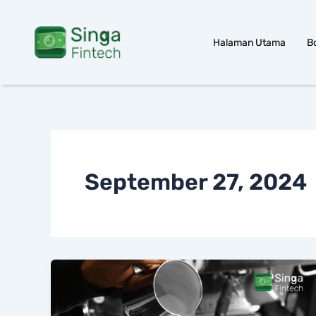
Skip
to
Halaman Utama
B
content
September 27, 2024