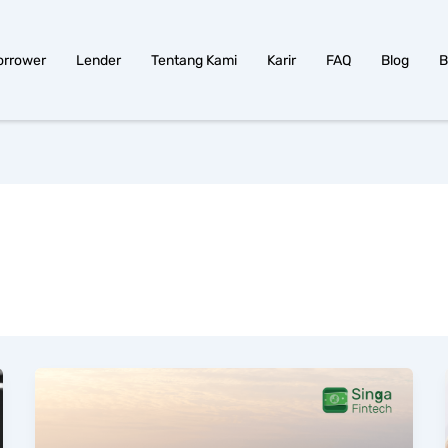
orrower
Lender
Tentang Kami
Karir
FAQ
Blog
B