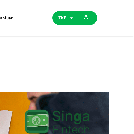
TKP
antuan