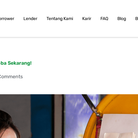
orrower
Lender
Tentang Kami
Karir
FAQ
Blog
B
oba Sekarang!
Comments