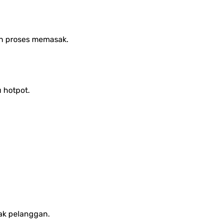
an proses memasak.
 hotpot.
yak pelanggan.