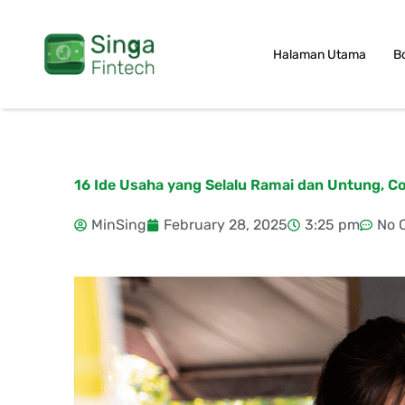
Skip
to
Halaman Utama
B
content
16 Ide Usaha yang Selalu Ramai dan Untung, C
MinSing
February 28, 2025
3:25 pm
No 