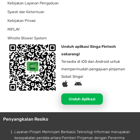
Kebijakan Layanan Pengaduan
Syarat dan Ketentuan
Kebijakan Privasi
RIPLAY
Whistle Blower System
Unduh aplikasi Singa Fintech
sekarang!
Tersedia di iOS dan Android untuk
mempermudah pengajuan pinjaman
Sobat Singa!
A
A
p
n
p
d
Unduh Aplikasi
l
r
e
o
Penyangkalan Resiko
i
d
Layanan Pinjam Meminjam Berbasis Teknologi Informasi merupakan
kesepakatan perdata antara Pemberi Pinjaman dengan Penerima