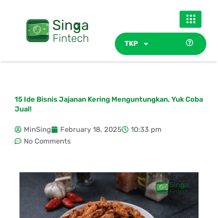
Skip
to
content
TKP
15 Ide Bisnis Jajanan Kering Menguntungkan, Yuk Coba
Jual!
MinSing
February 18, 2025
10:33 pm
No Comments