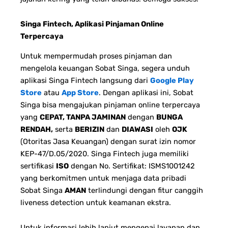
Singa Fintech, Aplikasi Pinjaman Online
Terpercaya
Untuk mempermudah proses pinjaman dan
mengelola keuangan Sobat Singa, segera unduh
aplikasi Singa Fintech langsung dari
Google Play
Store
atau
App Store
. Dengan aplikasi ini, Sobat
Singa bisa mengajukan pinjaman online terpercaya
yang
CEPAT, TANPA JAMINAN
dengan
BUNGA
RENDAH,
serta
BERIZIN
dan
DIAWASI
oleh
OJK
(Otoritas Jasa Keuangan) dengan surat izin nomor
KEP-47/D.05/2020. Singa Fintech juga memiliki
sertifikasi
ISO
dengan No. Sertifikat: ISMS1001242
yang berkomitmen untuk menjaga data pribadi
Sobat Singa
AMAN
terlindungi dengan fitur canggih
liveness detection untuk keamanan ekstra.
Untuk informasi lebih lanjut mengenai layanan dan