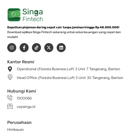
Dapatkan pinjaman daring cepat cair tanpa jaminan hingga Rp 48.000.000!
Download aplikasi Singa Fintech sekarang untuk solusi keuangan yang cepat dan
mudah!
I
F
T
X
L
n
a
i
-
i
s
c
k
t
n
t
e
t
w
k
a
b
o
i
e
Kantor Resmi
g
o
k
t
d
Operational (Foresta Business Loft 3 Unit 7 Tangerang, Banten
r
o
t
i
a
k
e
n
Head Office (Foresta Business Loft 5 Unit 30 Tangerang, Banten
m
-
r
f
Hubungi Kami
1500066
cs@singa.id
Perusahaan
Himbauan