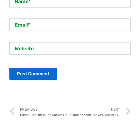
Email*
Website
Prev
N
PREVIOUS
NEXT
Pasti Cuan, Ini 15 Ide Jualan Makanan Paling Laris!
Cloud Kitchen, Inovasi Kuliner Modern yang Wajib Sobat Singa Tahu!