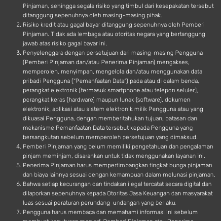
Pinjaman, sehingga segala risiko yang timbul dari kesepakatan tersebut
ditanggung sepenuhnya oleh masing-masing pihak.
Risiko kredit atau gagal bayar ditanggung sepenuhnya oleh Pemberi
Pinjaman. Tidak ada lembaga atau otoritas negara yang bertanggung
jawab atas risiko gagal bayar ini.
Penyelenggara dengan persetujuan dari masing-masing Pengguna
(Pemberi Pinjaman dan/atau Penerima Pinjaman) mengakses,
memperoleh, menyimpan, mengelola dan/atau menggunakan data
pribadi Pengguna (“Pemanfaatan Data”) pada atau di dalam benda,
perangkat elektronik (termasuk smartphone atau telepon seluler),
perangkat keras (hardware) maupun lunak (software), dokumen
elektronik, aplikasi atau sistem elektronik milik Pengguna atau yang
dikuasai Pengguna, dengan memberitahukan tujuan, batasan dan
mekanisme Pemanfaatan Data tersebut kepada Pengguna yang
bersangkutan sebelum memperoleh persetujuan yang dimaksud.
Pemberi Pinjaman yang belum memiliki pengetahuan dan pengalaman
pinjam meminjam, disarankan untuk tidak menggunakan layanan ini.
Penerima Pinjaman harus mempertimbangkan tingkat bunga pinjaman
dan biaya lainnya sesuai dengan kemampuan dalam melunasi pinjaman.
Bahwa setiap kecurangan dan tindakan ilegal tercatat secara digital dan
dilaporkan sepenuhnya kepada Otoritas Jasa Keuangan dan masyarakat
luas sesuai peraturan perundang-undangan yang berlaku.
Pengguna harus membaca dan memahami informasi ini sebelum