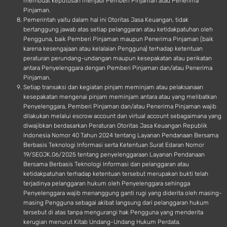
membuat keputusan menjadi Pemberi Pinjaman atau Penerima
Pinjaman.
Pemerintah yaitu dalam hal ini Otoritas Jasa Keuangan, tidak
bertanggung jawab atas setiap pelanggaran atau ketidakpatuhan oleh
Pengguna, baik Pemberi Pinjaman maupun Penerima Pinjaman (baik
karena kesengajaan atau kelalaian Pengguna) terhadap ketentuan
peraturan perundang-undangan maupun kesepakatan atau perikatan
antara Penyelenggara dengan Pemberi Pinjaman dan/atau Penerima
Pinjaman.
Setiap transaksi dan kegiatan pinjam meminjam atau pelaksanaan
kesepakatan mengenai pinjam meminjam antara atau yang melibatkan
Penyelenggara, Pemberi Pinjaman dan/atau Penerima Pinjaman wajib
dilakukan melalui escrow account dan virtual account sebagaimana yang
diwajibkan berdasarkan Peraturan Otoritas Jasa Keuangan Republik
Indonesia Nomor 40 Tahun 2024 tentang Layanan Pendanaan Bersama
Berbasis Teknologi Informasi serta Ketentuan Surat Edaran Nomor
19/SEOJK.06/2025 tentang penyelenggaraan Layanan Pendanaan
Bersama Berbasis Teknologi Informasi dan pelanggaran atau
ketidakpatuhan terhadap ketentuan tersebut merupakan bukti telah
terjadinya pelanggaran hukum oleh Penyelenggara sehingga
Penyelenggara wajib menanggung ganti rugi yang diderita oleh masing-
masing Pengguna sebagai akibat langsung dari pelanggaran hukum
tersebut di atas tanpa mengurangi hak Pengguna yang menderita
kerugian menurut Kitab Undang-Undang Hukum Perdata.