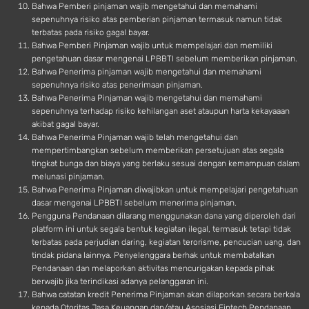
Bahwa Pemberi pinjaman wajib mengetahui dan memahami
sepenuhnya risiko atas pemberian pinjaman termasuk namun tidak
terbatas pada risiko gagal bayar.
Bahwa Pemberi Pinjaman wajib untuk mempelajari dan memiliki
pengetahuan dasar mengenai LPBBTI sebelum memberikan pinjaman.
Bahwa Penerima pinjaman wajib mengetahui dan memahami
sepenuhnya risiko atas penerimaan pinjaman.
Bahwa Penerima Pinjaman wajib mengetahui dan memahami
sepenuhnya terhadap risiko kehilangan aset ataupun harta kekayaaan
akibat gagal bayar.
Bahwa Penerima Pinjaman wajib telah mengetahui dan
mempertimbangkan sebelum memberikan persetujuan atas segala
tingkat bunga dan biaya yang berlaku sesuai dengan kemampuan dalam
melunasi pinjaman.
Bahwa Penerima Pinjaman diwajibkan untuk mempelajari pengetahuan
dasar mengenai LPBBTI sebelum menerima pinjaman.
Pengguna Pendanaan dilarang menggunakan dana yang diperoleh dari
platform ini untuk segala bentuk kegiatan ilegal, termasuk tetapi tidak
terbatas pada perjudian daring, kegiatan terorisme, pencucian uang, dan
tindak pidana lainnya. Penyelenggara berhak untuk membatalkan
Pendanaan dan melaporkan aktivitas mencurigakan kepada pihak
berwajib jika terindikasi adanya pelanggaran ini.
Bahwa catatan kredit Penerima Pinjaman akan dilaporkan secara berkala
kepada Otoritas Jasa Keuangan dan/atau Asosiasi Fintech Pendanaan