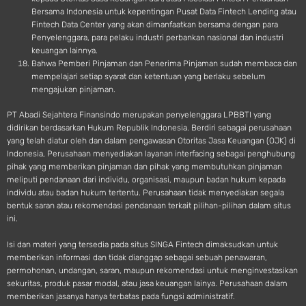
Bersama Indonesia untuk kepentingan Pusat Data Fintech Lending atau
Fintech Data Center yang akan dimanfaatkan bersama dengan para
Penyelenggara, para pelaku industri perbankan nasional dan industri
keuangan lainnya.
Bahwa Pemberi Pinjaman dan Penerima Pinjaman sudah membaca dan
mempelajari setiap syarat dan ketentuan yang berlaku sebelum
mengajukan pinjaman.
PT Abadi Sejahtera Finansindo merupakan penyelenggara LPBBTI yang
didirikan berdasarkan Hukum Republik Indonesia. Berdiri sebagai perusahaan
yang telah diatur oleh dan dalam pengawasan Otoritas Jasa Keuangan (OJK) di
Indonesia, Perusahaan menyediakan layanan interfacing sebagai penghubung
pihak yang memberikan pinjaman dan pihak yang membutuhkan pinjaman
meliputi pendanaan dari individu, organisasi, maupun badan hukum kepada
individu atau badan hukum tertentu. Perusahaan tidak menyediakan segala
bentuk saran atau rekomendasi pendanaan terkait pilihan-pilihan dalam situs
ini.
Isi dan materi yang tersedia pada situs SINGA Fintech dimaksudkan untuk
memberikan informasi dan tidak dianggap sebagai sebuah penawaran,
permohonan, undangan, saran, maupun rekomendasi untuk menginvestasikan
sekuritas, produk pasar modal, atau jasa keuangan lainya. Perusahaan dalam
memberikan jasanya hanya terbatas pada fungsi administratif.