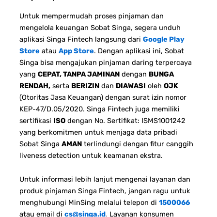
Untuk mempermudah proses pinjaman dan
mengelola keuangan Sobat Singa, segera unduh
aplikasi Singa Fintech langsung dari
Google Play
Store
atau
App Store
. Dengan aplikasi ini, Sobat
Singa bisa mengajukan pinjaman daring terpercaya
yang
CEPAT, TANPA JAMINAN
dengan
BUNGA
RENDAH,
serta
BERIZIN
dan
DIAWASI
oleh
OJK
(Otoritas Jasa Keuangan) dengan surat izin nomor
KEP-47/D.05/2020. Singa Fintech juga memiliki
sertifikasi
ISO
dengan No. Sertifikat: ISMS1001242
yang berkomitmen untuk menjaga data pribadi
Sobat Singa
AMAN
terlindungi dengan fitur canggih
liveness detection untuk keamanan ekstra.
Untuk informasi lebih lanjut mengenai layanan dan
produk pinjaman Singa Fintech, jangan ragu untuk
menghubungi MinSing melalui telepon di
1500066
atau email di
cs@singa.id
.
Layanan konsumen