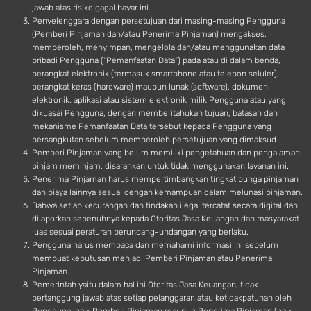
jawab atas risiko gagal bayar ini.
Penyelenggara dengan persetujuan dari masing-masing Pengguna
(Pemberi Pinjaman dan/atau Penerima Pinjaman) mengakses,
memperoleh, menyimpan, mengelola dan/atau menggunakan data
pribadi Pengguna (“Pemanfaatan Data”) pada atau di dalam benda,
perangkat elektronik (termasuk smartphone atau telepon seluler),
perangkat keras (hardware) maupun lunak (software), dokumen
elektronik, aplikasi atau sistem elektronik milik Pengguna atau yang
dikuasai Pengguna, dengan memberitahukan tujuan, batasan dan
mekanisme Pemanfaatan Data tersebut kepada Pengguna yang
bersangkutan sebelum memperoleh persetujuan yang dimaksud.
Pemberi Pinjaman yang belum memiliki pengetahuan dan pengalaman
pinjam meminjam, disarankan untuk tidak menggunakan layanan ini.
Penerima Pinjaman harus mempertimbangkan tingkat bunga pinjaman
dan biaya lainnya sesuai dengan kemampuan dalam melunasi pinjaman.
Bahwa setiap kecurangan dan tindakan ilegal tercatat secara digital dan
dilaporkan sepenuhnya kepada Otoritas Jasa Keuangan dan masyarakat
luas sesuai peraturan perundang-undangan yang berlaku.
Pengguna harus membaca dan memahami informasi ini sebelum
membuat keputusan menjadi Pemberi Pinjaman atau Penerima
Pinjaman.
Pemerintah yaitu dalam hal ini Otoritas Jasa Keuangan, tidak
bertanggung jawab atas setiap pelanggaran atau ketidakpatuhan oleh