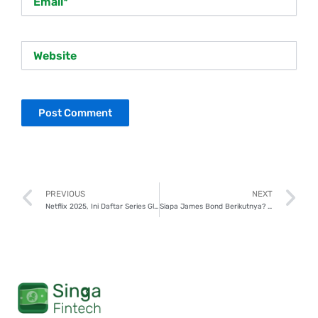
Website
Prev
N
PREVIOUS
NEXT
Netflix 2025, Ini Daftar Series Global Paling Ditunggu!
Siapa James Bond Berikutnya? Ini Deretan Kandidat Kuat untuk 2025!