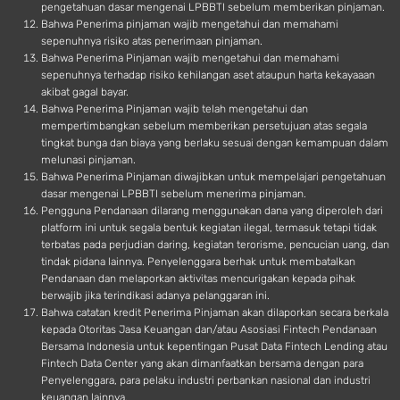
pengetahuan dasar mengenai LPBBTI sebelum memberikan pinjaman.
Bahwa Penerima pinjaman wajib mengetahui dan memahami
sepenuhnya risiko atas penerimaan pinjaman.
Bahwa Penerima Pinjaman wajib mengetahui dan memahami
sepenuhnya terhadap risiko kehilangan aset ataupun harta kekayaaan
akibat gagal bayar.
Bahwa Penerima Pinjaman wajib telah mengetahui dan
mempertimbangkan sebelum memberikan persetujuan atas segala
tingkat bunga dan biaya yang berlaku sesuai dengan kemampuan dalam
melunasi pinjaman.
Bahwa Penerima Pinjaman diwajibkan untuk mempelajari pengetahuan
dasar mengenai LPBBTI sebelum menerima pinjaman.
Pengguna Pendanaan dilarang menggunakan dana yang diperoleh dari
platform ini untuk segala bentuk kegiatan ilegal, termasuk tetapi tidak
terbatas pada perjudian daring, kegiatan terorisme, pencucian uang, dan
tindak pidana lainnya. Penyelenggara berhak untuk membatalkan
Pendanaan dan melaporkan aktivitas mencurigakan kepada pihak
berwajib jika terindikasi adanya pelanggaran ini.
Bahwa catatan kredit Penerima Pinjaman akan dilaporkan secara berkala
kepada Otoritas Jasa Keuangan dan/atau Asosiasi Fintech Pendanaan
Bersama Indonesia untuk kepentingan Pusat Data Fintech Lending atau
Fintech Data Center yang akan dimanfaatkan bersama dengan para
Penyelenggara, para pelaku industri perbankan nasional dan industri
keuangan lainnya.