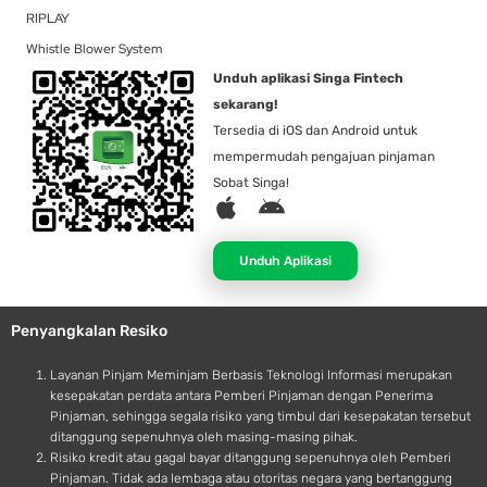
RIPLAY
Whistle Blower System
Unduh aplikasi Singa Fintech
sekarang!
Tersedia di iOS dan Android untuk
mempermudah pengajuan pinjaman
Sobat Singa!
A
A
p
n
p
d
Unduh Aplikasi
l
r
e
o
Penyangkalan Resiko
i
d
Layanan Pinjam Meminjam Berbasis Teknologi Informasi merupakan
kesepakatan perdata antara Pemberi Pinjaman dengan Penerima
Pinjaman, sehingga segala risiko yang timbul dari kesepakatan tersebut
ditanggung sepenuhnya oleh masing-masing pihak.
Risiko kredit atau gagal bayar ditanggung sepenuhnya oleh Pemberi
Pinjaman. Tidak ada lembaga atau otoritas negara yang bertanggung