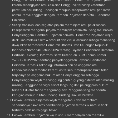
Pengguna, baik Pemberi Pinjaman maupun Penerima Pinjaman (baik
karena kesengajaan atau kelalaian Pengguna) terhadap ketentuan
peraturan perundang-undangan maupun kesepakatan atau perikatan
antara Penyelenggara dengan Pemberi Pinjaman dan/atau Penerima
Pinjaman.
Setiap transaksi dan kegiatan pinjam meminjam atau pelaksanaan
kesepakatan mengenai pinjam meminjam antara atau yang melibatkan
Penyelenggara, Pemberi Pinjaman dan/atau Penerima Pinjaman wajib
dilakukan melalui escrow account dan virtual account sebagaimana yang
diwajibkan berdasarkan Peraturan Otoritas Jasa Keuangan Republik
Indonesia Nomor 40 Tahun 2024 tentang Layanan Pendanaan Bersama
Berbasis Teknologi Informasi serta Ketentuan Surat Edaran Nomor
19/SEOJK.06/2025 tentang penyelenggaraan Layanan Pendanaan
Bersama Berbasis Teknologi Informasi dan pelanggaran atau
ketidakpatuhan terhadap ketentuan tersebut merupakan bukti telah
terjadinya pelanggaran hukum oleh Penyelenggara sehingga
Penyelenggara wajib menanggung ganti rugi yang diderita oleh masing-
masing Pengguna sebagai akibat langsung dari pelanggaran hukum
tersebut di atas tanpa mengurangi hak Pengguna yang menderita
kerugian menurut Kitab Undang-Undang Hukum Perdata.
Bahwa Pemberi pinjaman wajib mengetahui dan memahami
sepenuhnya risiko atas pemberian pinjaman termasuk namun tidak
terbatas pada risiko gagal bayar.
Bahwa Pemberi Pinjaman wajib untuk mempelajari dan memiliki