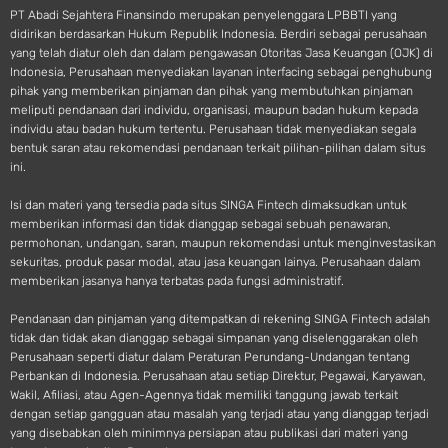
PT Abadi Sejahtera Finansindo merupakan penyelenggara LPBBTI yang
didirikan berdasarkan Hukum Republik Indonesia. Berdiri sebagai perusahaan
yang telah diatur oleh dan dalam pengawasan Otoritas Jasa Keuangan (OJK) di
Indonesia, Perusahaan menyediakan layanan interfacing sebagai penghubung
pihak yang memberikan pinjaman dan pihak yang membutuhkan pinjaman
meliputi pendanaan dari individu, organisasi, maupun badan hukum kepada
individu atau badan hukum tertentu. Perusahaan tidak menyediakan segala
bentuk saran atau rekomendasi pendanaan terkait pilihan-pilihan dalam situs
ini.
Isi dan materi yang tersedia pada situs SINGA Fintech dimaksudkan untuk
memberikan informasi dan tidak dianggap sebagai sebuah penawaran,
permohonan, undangan, saran, maupun rekomendasi untuk menginvestasikan
sekuritas, produk pasar modal, atau jasa keuangan lainya. Perusahaan dalam
memberikan jasanya hanya terbatas pada fungsi administratif.
Pendanaan dan pinjaman yang ditempatkan di rekening SINGA Fintech adalah
tidak dan tidak akan dianggap sebagai simpanan yang diselenggarakan oleh
Perusahaan seperti diatur dalam Peraturan Perundang-Undangan tentang
Perbankan di Indonesia. Perusahaan atau setiap Direktur, Pegawai, Karyawan,
Wakil, Afiliasi, atau Agen-Agennya tidak memiliki tanggung jawab terkait
dengan setiap gangguan atau masalah yang terjadi atau yang dianggap terjadi
yang disebabkan oleh minimnya persiapan atau publikasi dari materi yang