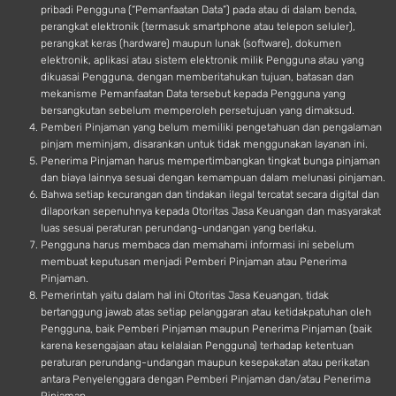
pribadi Pengguna (“Pemanfaatan Data”) pada atau di dalam benda,
perangkat elektronik (termasuk smartphone atau telepon seluler),
perangkat keras (hardware) maupun lunak (software), dokumen
elektronik, aplikasi atau sistem elektronik milik Pengguna atau yang
dikuasai Pengguna, dengan memberitahukan tujuan, batasan dan
mekanisme Pemanfaatan Data tersebut kepada Pengguna yang
bersangkutan sebelum memperoleh persetujuan yang dimaksud.
Pemberi Pinjaman yang belum memiliki pengetahuan dan pengalaman
pinjam meminjam, disarankan untuk tidak menggunakan layanan ini.
Penerima Pinjaman harus mempertimbangkan tingkat bunga pinjaman
dan biaya lainnya sesuai dengan kemampuan dalam melunasi pinjaman.
Bahwa setiap kecurangan dan tindakan ilegal tercatat secara digital dan
dilaporkan sepenuhnya kepada Otoritas Jasa Keuangan dan masyarakat
luas sesuai peraturan perundang-undangan yang berlaku.
Pengguna harus membaca dan memahami informasi ini sebelum
membuat keputusan menjadi Pemberi Pinjaman atau Penerima
Pinjaman.
Pemerintah yaitu dalam hal ini Otoritas Jasa Keuangan, tidak
bertanggung jawab atas setiap pelanggaran atau ketidakpatuhan oleh
Pengguna, baik Pemberi Pinjaman maupun Penerima Pinjaman (baik
karena kesengajaan atau kelalaian Pengguna) terhadap ketentuan
peraturan perundang-undangan maupun kesepakatan atau perikatan
antara Penyelenggara dengan Pemberi Pinjaman dan/atau Penerima