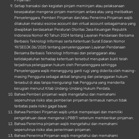
Pinjaman.
Setiap transaksi dan kegiatan pinjam meminjam atau pelaksanaan
kesepakatan mengenai pinjam meminjam antara atau yang melibatkan
Penyelenggara, Pemberi Pinjaman dan/atau Penerima Pinjaman wajib
dilakukan melalui escrow account dan virtual account sebagaimana yang
diwajibkan berdasarkan Peraturan Otoritas Jasa Keuangan Republik
Indonesia Nomor 40 Tahun 2024 tentang Layanan Pendanaan Bersama
Berbasis Teknologi Informasi serta Ketentuan Surat Edaran Nomor
19/SEOJK.06/2025 tentang penyelenggaraan Layanan Pendanaan
Bersama Berbasis Teknologi Informasi dan pelanggaran atau
ketidakpatuhan terhadap ketentuan tersebut merupakan bukti telah
terjadinya pelanggaran hukum oleh Penyelenggara sehingga
Penyelenggara wajib menanggung ganti rugi yang diderita oleh masing-
masing Pengguna sebagai akibat langsung dari pelanggaran hukum
tersebut di atas tanpa mengurangi hak Pengguna yang menderita
kerugian menurut Kitab Undang-Undang Hukum Perdata.
Bahwa Pemberi pinjaman wajib mengetahui dan memahami
sepenuhnya risiko atas pemberian pinjaman termasuk namun tidak
terbatas pada risiko gagal bayar.
Bahwa Pemberi Pinjaman wajib untuk mempelajari dan memiliki
pengetahuan dasar mengenai LPBBTI sebelum memberikan pinjaman.
Bahwa Penerima pinjaman wajib mengetahui dan memahami
sepenuhnya risiko atas penerimaan pinjaman.
Bahwa Penerima Pinjaman wajib mengetahui dan memahami