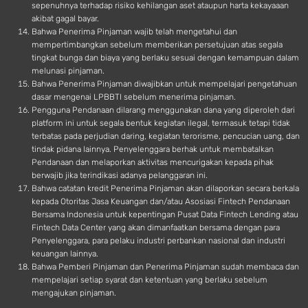
sepenuhnya terhadap risiko kehilangan aset ataupun harta kekayaaan
akibat gagal bayar.
Bahwa Penerima Pinjaman wajib telah mengetahui dan
mempertimbangkan sebelum memberikan persetujuan atas segala
tingkat bunga dan biaya yang berlaku sesuai dengan kemampuan dalam
melunasi pinjaman.
Bahwa Penerima Pinjaman diwajibkan untuk mempelajari pengetahuan
dasar mengenai LPBBTI sebelum menerima pinjaman.
Pengguna Pendanaan dilarang menggunakan dana yang diperoleh dari
platform ini untuk segala bentuk kegiatan ilegal, termasuk tetapi tidak
terbatas pada perjudian daring, kegiatan terorisme, pencucian uang, dan
tindak pidana lainnya. Penyelenggara berhak untuk membatalkan
Pendanaan dan melaporkan aktivitas mencurigakan kepada pihak
berwajib jika terindikasi adanya pelanggaran ini.
Bahwa catatan kredit Penerima Pinjaman akan dilaporkan secara berkala
kepada Otoritas Jasa Keuangan dan/atau Asosiasi Fintech Pendanaan
Bersama Indonesia untuk kepentingan Pusat Data Fintech Lending atau
Fintech Data Center yang akan dimanfaatkan bersama dengan para
Penyelenggara, para pelaku industri perbankan nasional dan industri
keuangan lainnya.
Bahwa Pemberi Pinjaman dan Penerima Pinjaman sudah membaca dan
mempelajari setiap syarat dan ketentuan yang berlaku sebelum
mengajukan pinjaman.