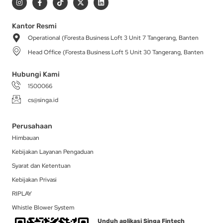
n
a
i
-
i
s
c
k
t
n
t
e
t
w
k
a
b
o
i
e
Kantor Resmi
g
o
k
t
d
Operational (Foresta Business Loft 3 Unit 7 Tangerang, Banten
r
o
t
i
a
k
e
n
Head Office (Foresta Business Loft 5 Unit 30 Tangerang, Banten
m
-
r
f
Hubungi Kami
1500066
cs@singa.id
Perusahaan
Himbauan
Kebijakan Layanan Pengaduan
Syarat dan Ketentuan
Kebijakan Privasi
RIPLAY
Whistle Blower System
Unduh aplikasi Singa Fintech