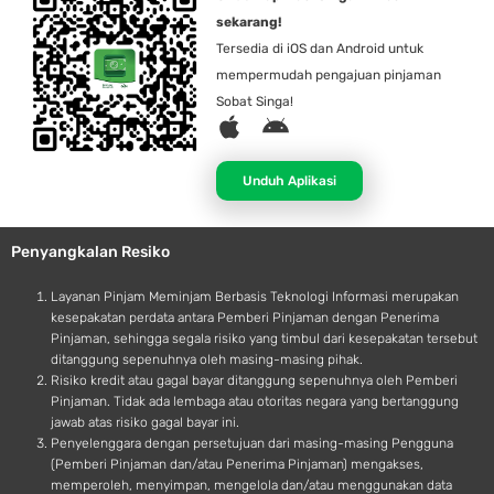
sekarang!
Tersedia di iOS dan Android untuk
mempermudah pengajuan pinjaman
Sobat Singa!
A
A
p
n
p
d
Unduh Aplikasi
l
r
e
o
Penyangkalan Resiko
i
d
Layanan Pinjam Meminjam Berbasis Teknologi Informasi merupakan
kesepakatan perdata antara Pemberi Pinjaman dengan Penerima
Pinjaman, sehingga segala risiko yang timbul dari kesepakatan tersebut
ditanggung sepenuhnya oleh masing-masing pihak.
Risiko kredit atau gagal bayar ditanggung sepenuhnya oleh Pemberi
Pinjaman. Tidak ada lembaga atau otoritas negara yang bertanggung
jawab atas risiko gagal bayar ini.
Penyelenggara dengan persetujuan dari masing-masing Pengguna
(Pemberi Pinjaman dan/atau Penerima Pinjaman) mengakses,
memperoleh, menyimpan, mengelola dan/atau menggunakan data