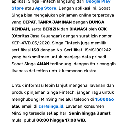
aplikasi Singa Fintech langsung dari
Google Play
Store
atau
App Store
. Dengan aplikasi ini, Sobat
Singa bisa mengajukan pinjaman online terpercaya
yang
CEPAT, TANPA JAMINAN
dengan
BUNGA
RENDAH,
serta
BERIZIN
dan
DIAWASI
oleh
OJK
(Otoritas Jasa Keuangan) dengan surat izin nomor
KEP-47/D.05/2020. Singa Fintech juga memiliki
sertifikasi
ISO
dengan No. Sertifikat: ISMS1001242
yang berkomitmen untuk menjaga data pribadi
Sobat Singa
AMAN
terlindungi dengan fitur canggih
liveness detection untuk keamanan ekstra.
Untuk informasi lebih lanjut mengenai layanan dan
produk pinjaman Singa Fintech, jangan ragu untuk
menghubungi MinSing melalui telepon di
1500066
atau email di
cs@singa.id
.
Layanan konsumen
MinSing tersedia setiap hari
Senin hingga Jumat
mulai pukul
08:00 hingga 17:00 WIB
.