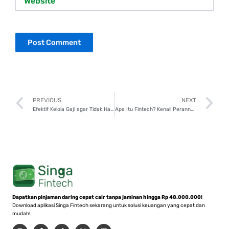
Prev
N
PREVIOUS
NEXT
Efektif Kelola Gaji agar Tidak Habis, Cek 6 Tipsnya!
Apa Itu Fintech? Kenali Perannya dalam Ekonomi Digital Indonesia!
Dapatkan pinjaman daring cepat cair tanpa jaminan hingga Rp 48.000.000!
Download aplikasi Singa Fintech sekarang untuk solusi keuangan yang cepat dan
mudah!
I
F
T
X
L