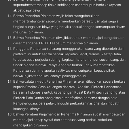
sepenuhnya terhadap risiko kehilangan aset ataupun harta kekayaaan
akibat gagal bayar.
Bahwa Penerima Pinjaman wajib telah mengetahui dan
mempertimbangkan sebelum memberikan persetujuan atas segala
tingkat bunga dan biaya yang berlaku sesuai dengan kemampuan dalam
melunasi pinjaman.
Bahwa Penerima Pinjaman diwajibkan untuk mempelajari pengetahuan
dasar mengenai LPBBTI sebelum menerima pinjaman.
Pengguna Pendanaan dilarang menggunakan dana yang diperoleh dari
platform ini untuk segala bentuk kegiatan ilegal, termasuk tetapi tidak
terbatas pada perjudian daring, kegiatan terorisme, pencucian uang, dan
tindak pidana lainnya. Penyelenggara berhak untuk membatalkan
Pendanaan dan melaporkan aktivitas mencurigakan kepada pihak
berwajib jika terindikasi adanya pelanggaran ini.
Bahwa catatan kredit Penerima Pinjaman akan dilaporkan secara berkala
kepada Otoritas Jasa Keuangan dan/atau Asosiasi Fintech Pendanaan
Bersama Indonesia untuk kepentingan Pusat Data Fintech Lending atau
Fintech Data Center yang akan dimanfaatkan bersama dengan para
Penyelenggara, para pelaku industri perbankan nasional dan industri
keuangan lainnya.
Bahwa Pemberi Pinjaman dan Penerima Pinjaman sudah membaca dan
mempelajari setiap syarat dan ketentuan yang berlaku sebelum
mengajukan pinjaman.