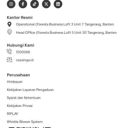
I
F
T
X
L
n
a
i
-
i
s
c
k
t
n
t
e
t
w
k
a
b
o
i
e
Kantor Resmi
g
o
k
t
d
Operational (Foresta Business Loft 3 Unit 7 Tangerang, Banten
r
o
t
i
a
k
e
n
Head Office (Foresta Business Loft 5 Unit 30 Tangerang, Banten
m
-
r
f
Hubungi Kami
1500066
cs@singa.id
Perusahaan
Himbauan
Kebijakan Layanan Pengaduan
Syarat dan Ketentuan
Kebijakan Privasi
RIPLAY
Whistle Blower System