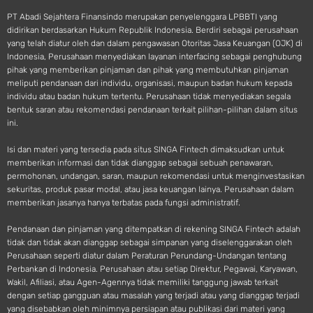
PT Abadi Sejahtera Finansindo merupakan penyelenggara LPBBTI yang
didirikan berdasarkan Hukum Republik Indonesia. Berdiri sebagai perusahaan
yang telah diatur oleh dan dalam pengawasan Otoritas Jasa Keuangan (OJK) di
Indonesia, Perusahaan menyediakan layanan interfacing sebagai penghubung
pihak yang memberikan pinjaman dan pihak yang membutuhkan pinjaman
meliputi pendanaan dari individu, organisasi, maupun badan hukum kepada
individu atau badan hukum tertentu. Perusahaan tidak menyediakan segala
bentuk saran atau rekomendasi pendanaan terkait pilihan-pilihan dalam situs
ini.
Isi dan materi yang tersedia pada situs SINGA Fintech dimaksudkan untuk
memberikan informasi dan tidak dianggap sebagai sebuah penawaran,
permohonan, undangan, saran, maupun rekomendasi untuk menginvestasikan
sekuritas, produk pasar modal, atau jasa keuangan lainya. Perusahaan dalam
memberikan jasanya hanya terbatas pada fungsi administratif.
Pendanaan dan pinjaman yang ditempatkan di rekening SINGA Fintech adalah
tidak dan tidak akan dianggap sebagai simpanan yang diselenggarakan oleh
Perusahaan seperti diatur dalam Peraturan Perundang-Undangan tentang
Perbankan di Indonesia. Perusahaan atau setiap Direktur, Pegawai, Karyawan,
Wakil, Afiliasi, atau Agen-Agennya tidak memiliki tanggung jawab terkait
dengan setiap gangguan atau masalah yang terjadi atau yang dianggap terjadi
yang disebabkan oleh minimnya persiapan atau publikasi dari materi yang