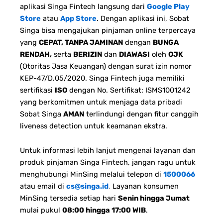
aplikasi Singa Fintech langsung dari
Google Play
Store
atau
App Store
. Dengan aplikasi ini, Sobat
Singa bisa mengajukan pinjaman online terpercaya
yang
CEPAT, TANPA JAMINAN
dengan
BUNGA
RENDAH,
serta
BERIZIN
dan
DIAWASI
oleh
OJK
(Otoritas Jasa Keuangan) dengan surat izin nomor
KEP-47/D.05/2020. Singa Fintech juga memiliki
sertifikasi
ISO
dengan No. Sertifikat: ISMS1001242
yang berkomitmen untuk menjaga data pribadi
Sobat Singa
AMAN
terlindungi dengan fitur canggih
liveness detection untuk keamanan ekstra.
Untuk informasi lebih lanjut mengenai layanan dan
produk pinjaman Singa Fintech, jangan ragu untuk
menghubungi MinSing melalui telepon di
1500066
atau email di
cs@singa.id
.
Layanan konsumen
MinSing tersedia setiap hari
Senin hingga Jumat
mulai pukul
08:00 hingga 17:00 WIB
.