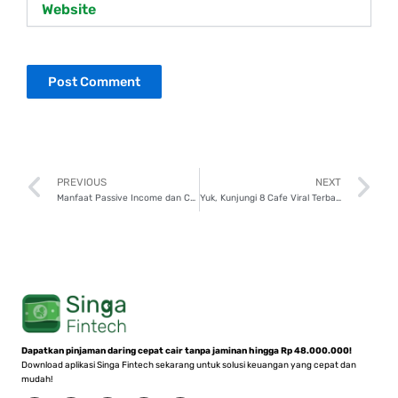
Prev
N
PREVIOUS
NEXT
Manfaat Passive Income dan Cara Mudah Memulainya, Yuk Coba!
Yuk, Kunjungi 8 Cafe Viral Terbaru di Blok M Jakarta!
Dapatkan pinjaman daring cepat cair tanpa jaminan hingga Rp 48.000.000!
Download aplikasi Singa Fintech sekarang untuk solusi keuangan yang cepat dan
mudah!