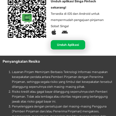
Unduh aplikasi Singa Fintech
sekarang!
Tersedia di iOS dan Android untuk
mempermudah pengajuan pinjaman
Sobat Singa!
A
A
p
n
p
d
Unduh Aplikasi
l
r
e
o
Penyangkalan Resiko
i
d
Layanan Pinjam Meminjam Berbasis Teknologi Informasi merupakan
kesepakatan perdata antara Pemberi Pinjaman dengan Penerima
Pinjaman, sehingga segala risiko yang timbul dari kesepakatan tersebut
ditanggung sepenuhnya oleh masing-masing pihak.
Risiko kredit atau gagal bayar ditanggung sepenuhnya oleh Pemberi
Pinjaman. Tidak ada lembaga atau otoritas negara yang bertanggung
jawab atas risiko gagal bayar ini.
Penyelenggara dengan persetujuan dari masing-masing Pengguna
(Pemberi Pinjaman dan/atau Penerima Pinjaman) mengakses,