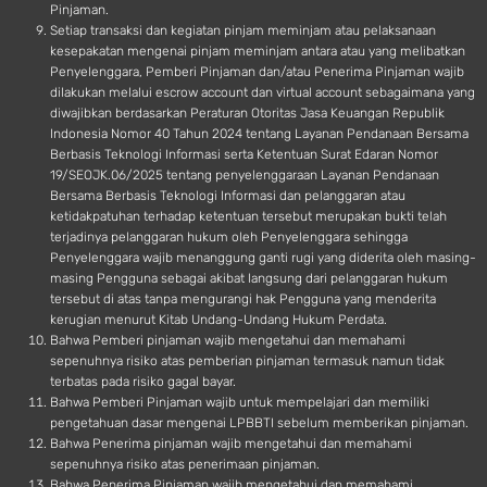
Pinjaman.
Setiap transaksi dan kegiatan pinjam meminjam atau pelaksanaan
kesepakatan mengenai pinjam meminjam antara atau yang melibatkan
Penyelenggara, Pemberi Pinjaman dan/atau Penerima Pinjaman wajib
dilakukan melalui escrow account dan virtual account sebagaimana yang
diwajibkan berdasarkan Peraturan Otoritas Jasa Keuangan Republik
Indonesia Nomor 40 Tahun 2024 tentang Layanan Pendanaan Bersama
Berbasis Teknologi Informasi serta Ketentuan Surat Edaran Nomor
19/SEOJK.06/2025 tentang penyelenggaraan Layanan Pendanaan
Bersama Berbasis Teknologi Informasi dan pelanggaran atau
ketidakpatuhan terhadap ketentuan tersebut merupakan bukti telah
terjadinya pelanggaran hukum oleh Penyelenggara sehingga
Penyelenggara wajib menanggung ganti rugi yang diderita oleh masing-
masing Pengguna sebagai akibat langsung dari pelanggaran hukum
tersebut di atas tanpa mengurangi hak Pengguna yang menderita
kerugian menurut Kitab Undang-Undang Hukum Perdata.
Bahwa Pemberi pinjaman wajib mengetahui dan memahami
sepenuhnya risiko atas pemberian pinjaman termasuk namun tidak
terbatas pada risiko gagal bayar.
Bahwa Pemberi Pinjaman wajib untuk mempelajari dan memiliki
pengetahuan dasar mengenai LPBBTI sebelum memberikan pinjaman.
Bahwa Penerima pinjaman wajib mengetahui dan memahami
sepenuhnya risiko atas penerimaan pinjaman.
Bahwa Penerima Pinjaman wajib mengetahui dan memahami