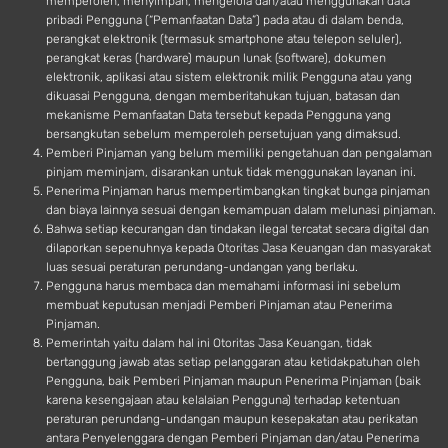
memperoleh, menyimpan, mengelola dan/atau menggunakan data
pribadi Pengguna (“Pemanfaatan Data”) pada atau di dalam benda,
perangkat elektronik (termasuk smartphone atau telepon seluler),
perangkat keras (hardware) maupun lunak (software), dokumen
elektronik, aplikasi atau sistem elektronik milik Pengguna atau yang
dikuasai Pengguna, dengan memberitahukan tujuan, batasan dan
mekanisme Pemanfaatan Data tersebut kepada Pengguna yang
bersangkutan sebelum memperoleh persetujuan yang dimaksud.
Pemberi Pinjaman yang belum memiliki pengetahuan dan pengalaman
pinjam meminjam, disarankan untuk tidak menggunakan layanan ini.
Penerima Pinjaman harus mempertimbangkan tingkat bunga pinjaman
dan biaya lainnya sesuai dengan kemampuan dalam melunasi pinjaman.
Bahwa setiap kecurangan dan tindakan ilegal tercatat secara digital dan
dilaporkan sepenuhnya kepada Otoritas Jasa Keuangan dan masyarakat
luas sesuai peraturan perundang-undangan yang berlaku.
Pengguna harus membaca dan memahami informasi ini sebelum
membuat keputusan menjadi Pemberi Pinjaman atau Penerima
Pinjaman.
Pemerintah yaitu dalam hal ini Otoritas Jasa Keuangan, tidak
bertanggung jawab atas setiap pelanggaran atau ketidakpatuhan oleh
Pengguna, baik Pemberi Pinjaman maupun Penerima Pinjaman (baik
karena kesengajaan atau kelalaian Pengguna) terhadap ketentuan
peraturan perundang-undangan maupun kesepakatan atau perikatan
antara Penyelenggara dengan Pemberi Pinjaman dan/atau Penerima